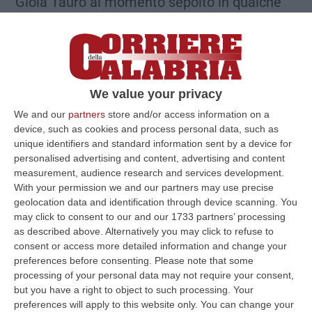
Gioia Tauro al momento sepolto in qualche
polveroso cassetto ministeriale (il primo
decreto governativo è del 2002).
We value your privacy
We and our
partners
store and/or access information on a
device, such as cookies and process personal data, such as
unique identifiers and standard information sent by a device for
personalised advertising and content, advertising and content
measurement, audience research and services development.
With your permission we and our partners may use precise
geolocation data and identification through device scanning. You
may click to consent to our and our 1733 partners’ processing
as described above. Alternatively you may click to refuse to
Pichetto Fratin e Meloni
consent or access more detailed information and change your
preferences before consenting.
Please note that some
processing of your personal data may not require your consent,
I numeri del progetto
but you have a right to object to such processing. Your
preferences will apply to this website only. You can change your