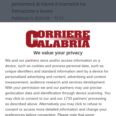
permetterà di ridurre il mismatch tra
formazione e lavoro
Pubblicato il: 02/01/26 – 17:17
We value your privacy
We and our
partners
store and/or access information on a
device, such as cookies and process personal data, such as
unique identifiers and standard information sent by a device for
personalised advertising and content, advertising and content
measurement, audience research and services development.
With your permission we and our partners may use precise
geolocation data and identification through device scanning. You
Eventi climatici estremi e polizze
may click to consent to our and our 1733 partners’ processing
catastrofali per le imprese, a Cosenza il
as described above. Alternatively you may click to refuse to
confronto promosso da Confindustria
consent or access more detailed information and change your
preferences before consenting.
Please note that some
Al centro della discussione le polizze per