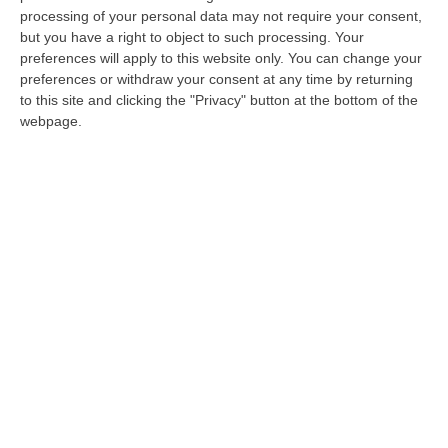
processing of your personal data may not require your consent,
rischi catastrofali, divenute obbligatorie per
but you have a right to object to such processing. Your
le aziende con la Legge di Bilancio 2024
preferences will apply to this website only. You can change your
preferences or withdraw your consent at any time by returning
Pubblicato il: 10/12/25 – 16:35
to this site and clicking the "Privacy" button at the bottom of the
webpage.
Appello degli editori: «Subito regole per le
big tech»
Fieg, Aie e Confindustria Radio Tv: c’è un