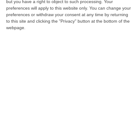
but you have a right to object to such processing. Your
dei cardinali Re e Sandri, dell’ex comandante
preferences will apply to this website only. You can change your
della gendarmeria vaticana Giani, del suo
preferences or withdraw your consent at any time by returning
vice Alessandrini e dei procuratori Capaldo e
to this site and clicking the "Privacy" button at the bottom of the
webpage.
Pignatone.
«Dal cardinal Re che all’epoca stava sempre
a casa nostra – ha sottolineato Orlandi – e
aveva relazioni strette con l’avvocato Egidio.
Sapeva tutto quello che accadeva e qualche
anno fa l’ho incontrato e mi ha detto che
della storia Emanuela ha letto qualcosa.
Dirmi cosi’ dopo tanti anni… è una delle
persone a cui venivano mandati i cinque fogli
sul trasferimento di Londra».
«Un’altra persona da ascoltare – ha aggiunto,
parlando con i giornalisti dopo l’incontro con