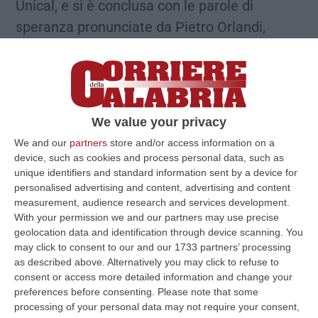
Unical, e si è conclusa con le parole di
speranza pronunciate da Pietro Orlandi,
fratello di Emanuela, uscito dal Sant’Uffizio
dopo oltre 8 ore di faccia a faccia con il
penalista, quella che probabilmente è la
giornata più importante dal 1983, anno della
We value your privacy
scomparsa di Emanuela, a oggi. A distanza di
We and our
partners
store and/or access information on a
40 anni, infatti, il Vaticano e la famiglia
device, such as cookies and process personal data, such as
unique identifiers and standard information sent by a device for
dell’allora 15enne camminano fianco a fianco
personalised advertising and content, advertising and content
nella ricerca della verità. Ma cosa ha chiesto
measurement, audience research and services development.
Pietro Orlandi alla giustizia d’oltretevere? Ha
With your permission we and our partners may use precise
geolocation data and identification through device scanning. You
chiesto, e messo a verbale, di ascoltare
may click to consent to our and our 1733 partners’ processing
alcune persone, che secondo lui sarebbero a
as described above. Alternatively you may click to refuse to
consent or access more detailed information and change your
conoscenza di circostanze fondamentali per
preferences before consenting.
Please note that some
ricostruire i passaggi della vicenda. Si tratta
processing of your personal data may not require your consent,