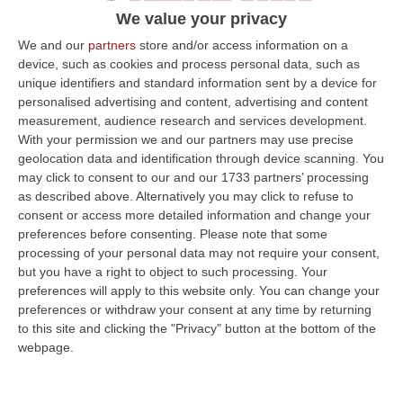
We value your privacy
We and our
partners
store and/or access information on a
device, such as cookies and process personal data, such as
unique identifiers and standard information sent by a device for
personalised advertising and content, advertising and content
measurement, audience research and services development.
With your permission we and our partners may use precise
geolocation data and identification through device scanning. You
may click to consent to our and our 1733 partners’ processing
as described above. Alternatively you may click to refuse to
consent or access more detailed information and change your
preferences before consenting.
Please note that some
processing of your personal data may not require your consent,
but you have a right to object to such processing. Your
Clicca e segui “Corriere della Calabria” su Google News
preferences will apply to this website only. You can change your
preferences or withdraw your consent at any time by returning
CROTONE
Un video per “promuovere” i viaggi
to this site and clicking the "Privacy" button at the bottom of the
dei migranti verso l’Europa. E’ uno dei
webpage.
particolari più inquietanti emersi nel corso