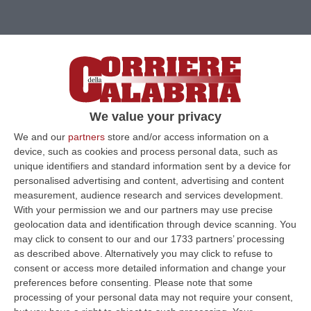
We value your privacy
We and our
partners
store and/or access information on a
device, such as cookies and process personal data, such as
unique identifiers and standard information sent by a device for
personalised advertising and content, advertising and content
measurement, audience research and services development.
With your permission we and our partners may use precise
geolocation data and identification through device scanning. You
Clicca e segui “Corriere della Calabria” su Google News
may click to consent to our and our 1733 partners’ processing
as described above. Alternatively you may click to refuse to
consent or access more detailed information and change your
MILANO
Cinque ergastoli
per l’
omicidio di
preferences before consenting.
Please note that some
Cataldo Aloisio
, ucciso il 26 settembre del
processing of your personal data may not require your consent,