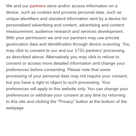
voluto presentare l’”Agenda Sud” partendo
We and our
partners
store and/or access information on a
dalla Calabria. I divari territoriali si colmano
device, such as cookies and process personal data, such as
partendo dalla scuola, che è il luogo in cui si
unique identifiers and standard information sent by a device for
personalised advertising and content, advertising and content
costruiscono le condizioni per ridurre i
measurement, audience research and services development.
divari». Lo ha detto il presidente della
With your permission we and our partners may use precise
geolocation data and identification through device scanning. You
Regione Calabria, Roberto Occhiuto, nel corso
may click to consent to our and our 1731 partners’ processing
dell’incontro alla Cittadella con il ministro
as described above. Alternatively you may click to refuse to
all’Istruzione e al Merito, Giuseppe Valditara
consent or access more detailed information and change your
preferences before consenting.
Please note that some
nell’ambito della presentazione del piano
processing of your personal data may not require your consent,
“Agenda Sud contro la dispersione scolastica.
but you have a right to object to such processing. Your
preferences will apply to this website only. You can change your
«Per questo – ha proseguito Occhiuto – ho
preferences or withdraw your consent at any time by returning
sempre sostenuto che la scuola dovrebbe
to this site and clicking the "Privacy" button at the bottom of the
webpage.
essere tenuta fuori dalla discussione
sull’autonomia differenziata perché bisogna
consentire a tutti di potersi formare sia che