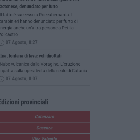
rotonese, denunciato per furto
Il fatto è successo a Roccabernarda. I
arabinieri hanno denunciato per furto di
nergia anche un’altra persone a Petilia
olicastro
07 Agosto, 8:27
tna, fontana di lava: voli dirottati
Nube vulcanica dalla Voragine. L’eruzione
mpatta sulla operatività dello scalo di Catania
07 Agosto, 8:07
Edizioni provinciali
Catanzaro
Cosenza
Vibo Valentia