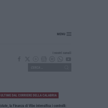
osentino, scoperta coltivazione di marijuana. Sequestrate 200 piante – VIDEO
MENU
I nostri canali
ULTIME DAL CORRIERE DELLA CALABRIA
state, la Finanza di Vibo intensifica i controlli: