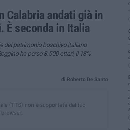
o
n Calabria andati già in
“
. È seconda in Italia
C
7% del patrimonio boschivo italiano
“
c
 Reggino ha perso 8.500 ettari, il 18%
s
B
di Roberto De Santo
s
s
cale (TTS) non è supportata dal tuo
browser.
E