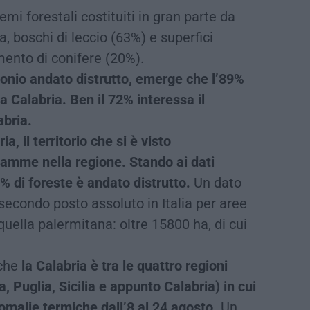
temi forestali costituiti in gran parte da
, boschi di leccio (63%) e superfici
mento di conifere (20%).
nio andato distrutto, emerge che l’89%
la Calabria. Ben il 72% interessa il
abria.
a, il territorio che si è visto
amme nella regione. Stando ai dati
18% di foreste è andato distrutto.
Un dato
secondo posto assoluto in Italia per aree
uella palermitana: oltre 15800 ha, di cui
 che
la Calabria è tra le quattro regioni
 Puglia, Sicilia e appunto Calabria) in cui
omalie termiche dall’8 al 24 agosto.
Un