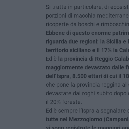
Si tratta in particolare, di ecosis
porzioni di macchia mediterranea
ricoperte da boschi e rimboschi
Ebbene di questo enorme patrimo
riguarda due regioni: la Sicilia e 
territorio siciliano e il 17% la Cal
Ed è
la provincia di Reggio Calabri
maggiormente devastato dalle fi
dell’Ispra, 8.500 ettari di cui il 
che pone la provincia reggina al 
devastate dai roghi subito dopo q
il 20% foreste.
Ed è sempre l’Ispra a segnalare
tutte nel Mezzogiorno (Campania,
si sono registrate le maggiori an