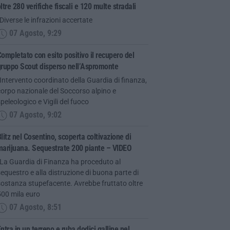
ltre 280 verifiche fiscali e 120 multe stradali
Diverse le infrazioni accertate
07 Agosto, 9:29
ompletato con esito positivo il recupero del
gruppo Scout disperso nell’Aspromonte
Intervento coordinato della Guardia di finanza,
orpo nazionale del Soccorso alpino e
peleologico e Vigili del fuoco
07 Agosto, 9:02
litz nel Cosentino, scoperta coltivazione di
marijuana. Sequestrate 200 piante – VIDEO
“La Guardia di Finanza ha proceduto al
equestro e alla distruzione di buona parte di
ostanza stupefacente. Avrebbe fruttato oltre
500 mila euro
07 Agosto, 8:51
ntra in un terreno e ruba dodici galline nel