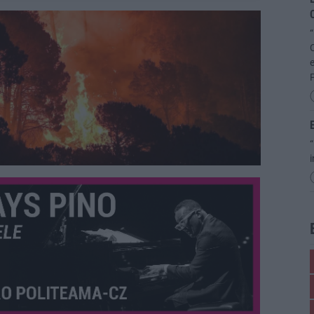
C
“
C
e
P
E
“
i