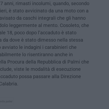
i 7 anni, rimasti incolumi, quando, secondo
nieri, è stato avvicinato da una moto con a
avisato da caschi integrali che gli hanno
endolo leggermente al mento. Cosoleto, che
ale 18, poco dopo l’accaduto è stato
na da dove è stato dimesso nella stessa
o avviato le indagini i carabinieri che
abilmente lo risentiranno anche in
lla Procura della Repubblica di Palmi che
clude, viste le modalità di esecuzione
l’accaduto possa passare alla Direzione
Calabria.
rito palmi