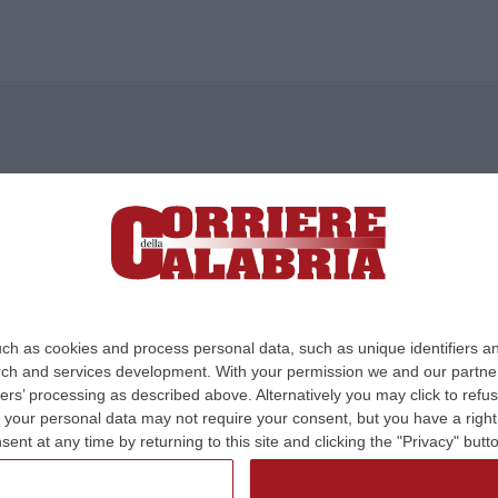
ica di News&Com S.r.l ©2012-
-2026. Tutti i diritti riservati.
ia, Lamezia Terme (CZ)
irettore responsabile Paola Militano |
Privacy
ch as cookies and process personal data, such as unique identifiers an
rch and services development.
With your permission we and our partner
Design:
cfweb
ers’ processing as described above. Alternatively you may click to ref
your personal data may not require your consent, but you have a right t
nt at any time by returning to this site and clicking the "Privacy" but