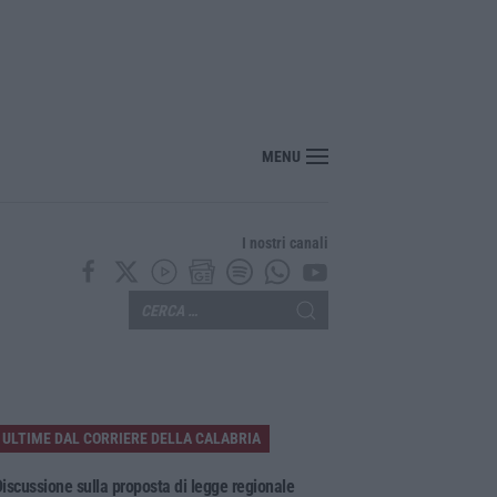
nte? Sarebbe delittuoso vannaccizzare la coalizione»
MENU
I nostri canali
ULTIME DAL CORRIERE DELLA CALABRIA
iscussione sulla proposta di legge regionale