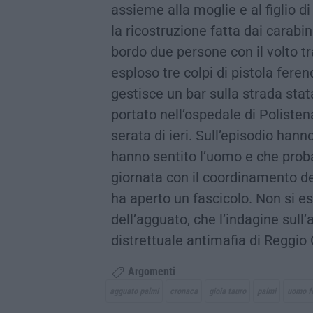
assieme alla moglie e al figlio d
la ricostruzione fatta dai carabi
bordo due persone con il volto tr
esploso tre colpi di pistola fer
gestisce un bar sulla strada stat
portato nell’ospedale di Poliste
serata di ieri. Sull’episodio hann
hanno sentito l’uomo e che prob
giornata con il coordinamento de
ha aperto un fascicolo. Non si es
dell’agguato, che l’indagine sul
distrettuale antimafia di Reggio 
Argomenti
agguato palmi
cronaca
gioia tauro
palmi
uomo fe