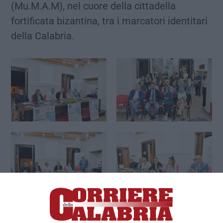
(Mu.M.A.M), nel cuore della cittadella
fortificata bizantina, tra i marcatori identitari
della Calabria.