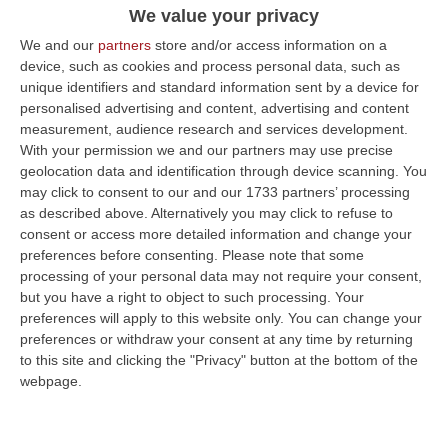
Definendo
Yes I Start Up Donne
una delle
We value your privacy
espressioni più interessanti del cambio di
We and our
partners
store and/or access information on a
passo culturale e della svolta, in primis sulla
device, such as cookies and process personal data, such as
unique identifiers and standard information sent by a device for
capacità di spesa regionale, impressa da
personalised advertising and content, advertising and content
tutta l’azione di governo del Presidente
measurement, audience research and services development.
With your permission we and our partners may use precise
Roberto Occhiuto, complimentandosi con
geolocation data and identification through device scanning. You
l’assessore al lavoro Giovanni Calabrese ed
may click to consent to our and our 1733 partners’ processing
as described above. Alternatively you may click to refuse to
unendosi anch’essa agli auspici già espressi
consent or access more detailed information and change your
da altri colleghi sulla necessità di rendere
preferences before consenting.
Please note that some
non episodica questa straordinaria
processing of your personal data may not require your consent,
but you have a right to object to such processing. Your
opportunità a sostegno dell’auto-impiego
preferences will apply to this website only. You can change your
femminile, la consigliera regionale ha
preferences or withdraw your consent at any time by returning
to this site and clicking the "Privacy" button at the bottom of the
esortato a fare squadra da subito per
webpage.
individuare le risorse per confermare la
misura già per il 2024.