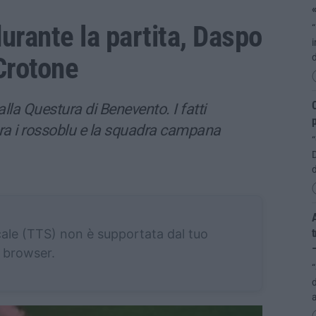
«
durante la partita, Daspo
“
i
 Crotone
d
C
lla Questura di Benevento. I fatti
 tra i rossoblu e la squadra campana
D
d
A
cale (TTS) non è supportata dal tuo
t
browser.
“
d