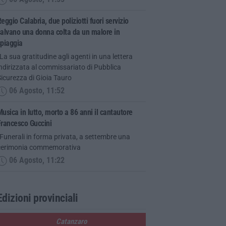
eggio Calabria, due poliziotti fuori servizio
alvano una donna colta da un malore in
spiaggia
La sua gratitudine agli agenti in una lettera
ndirizzata al commissariato di Pubblica
icurezza di Gioia Tauro
06 Agosto, 11:52
usica in lutto, morto a 86 anni il cantautore
Francesco Guccini
Funerali in forma privata, a settembre una
cerimonia commemorativa
06 Agosto, 11:22
Edizioni provinciali
Catanzaro