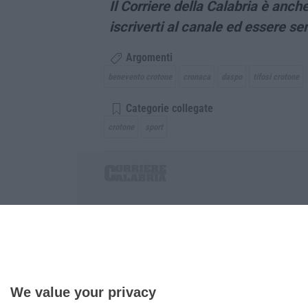
Il Corriere della Calabria è an
iscriverti al canale ed essere s
Argomenti
benevento crotone
cronaca
daspo
tifosi crotone
Categorie collegate
crotone
sport
Corriere delle Calabria è una testata giornalist
P.IVA. 03199620794, Via del mare 6/G, S.Eufem
Iscrizione tribunale di Lamezia Terme 5/2011 - D
Effettua una ricerca sul Corriere delle Calabria
We value your privacy