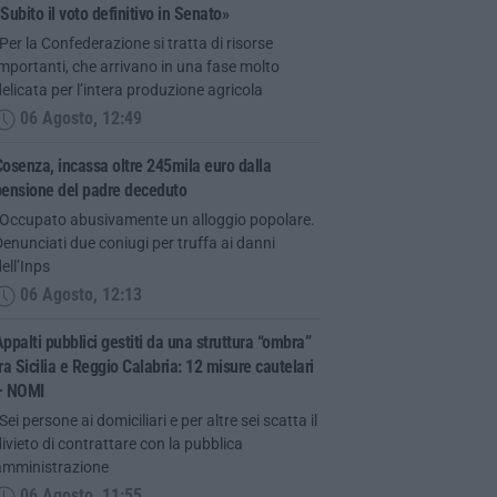
Subito il voto definitivo in Senato»
Per la Confederazione si tratta di risorse
mportanti, che arrivano in una fase molto
elicata per l’intera produzione agricola
06 Agosto, 12:49
osenza, incassa oltre 245mila euro dalla
pensione del padre deceduto
“Occupato abusivamente un alloggio popolare.
enunciati due coniugi per truffa ai danni
ell’Inps
06 Agosto, 12:13
ppalti pubblici gestiti da una struttura “ombra”
ra Sicilia e Reggio Calabria: 12 misure cautelari
– NOMI
Sei persone ai domiciliari e per altre sei scatta il
ivieto di contrattare con la pubblica
amministrazione
06 Agosto, 11:55