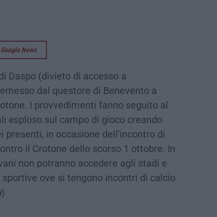
su Google News
i Daspo (divieto di accesso a
o emesso dal questore di Benevento a
Crotone. I provvedimenti fanno seguito al
uali esploso sul campo di gioco creando
ei presenti, in occasione dell’incontro di
ntro il Crotone dello scorso 1 ottobre. In
ovani non potranno accedere agli stadi e
e sportive ove si tengono incontri di calcio
a
)