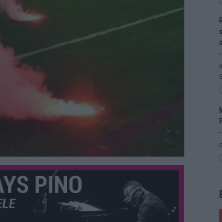
R
s
“
i
S
M
“