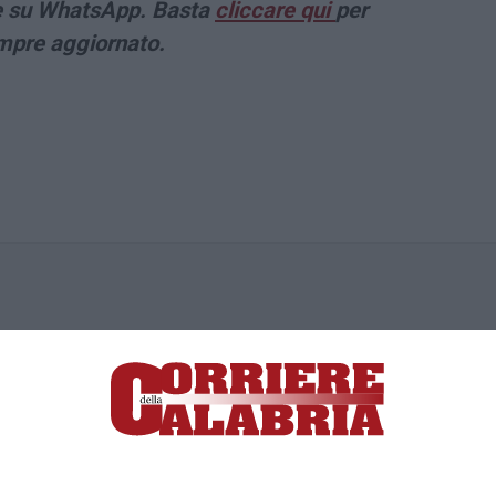
che su WhatsApp. Basta
cliccare qui
per
empre aggiornato.
ica di News&Com S.r.l ©2012-
-2026. Tutti i diritti riservati.
ia, Lamezia Terme (CZ)
irettore responsabile Paola Militano |
Privacy