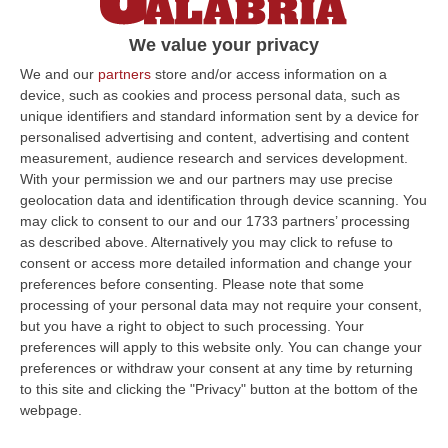
We value your privacy
We and our
partners
store and/or access information on a
device, such as cookies and process personal data, such as
unique identifiers and standard information sent by a device for
personalised advertising and content, advertising and content
measurement, audience research and services development.
With your permission we and our partners may use precise
geolocation data and identification through device scanning. You
may click to consent to our and our 1733 partners’ processing
as described above. Alternatively you may click to refuse to
Clicca e segui “Corriere della Calabria” su Google News
consent or access more detailed information and change your
preferences before consenting.
Please note that some
processing of your personal data may not require your consent,
ROMA
In Italia sono sottratti indebitamente
but you have a right to object to such processing. Your
al fisco 11,2 euro ogni 100 incassati. Lo rileva
preferences will apply to this website only. You can change your
preferences or withdraw your consent at any time by returning
l’Ufficio studi della Cgia stimando che
to this site and clicking the "Privacy" button at the bottom of the
l’evasione fiscale sia all’11,2 per cento.
webpage.
Secondo l’associazione degli artigiani, le