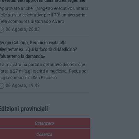
rovvedimenti approvati dalla Giunta regionale
Approvato anche il progetto esecutivo unitario
elle attività celebrative per il 70° anniversario
della scomparsa di Corrado Alvaro
06 Agosto, 20:03
eggio Calabria, Bernini in visita alla
editerranea: «Qui la facoltà di Medicina?
Valuteremo la domanda»
La ministra ha parlato del nuovo decreto che
orta a 27 mila gli iscritti a medicina. Focus poi
ugli ecomostri di San Brunello
06 Agosto, 19:49
Edizioni provinciali
Catanzaro
Cosenza