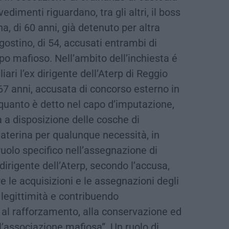
dimenti riguardano, tra gli altri, il boss
, di 60 anni, già detenuto per altra
gostino, di 54, accusati entrambi di
po mafioso. Nell’ambito dell’inchiesta é
iari l’ex dirigente dell’Aterp di Reggio
 67 anni, accusata di concorso esterno in
uanto è detto nel capo d’imputazione,
 a disposizione delle cosche di
Caterina per qualunque necessità, in
 ruolo specifico nell’assegnazione di
x dirigente dell’Aterp, secondo l’accusa,
re le acquisizioni e le assegnazioni degli
 legittimità e contribuendo
al rafforzamento, alla conservazione ed
ll’associazione mafiosa”. Un ruolo di