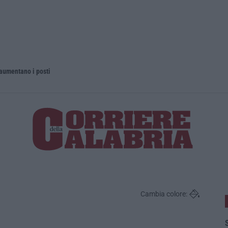
 aumentano i posti
La rivista 
Cambia colore:
S