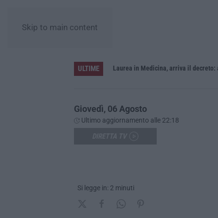
Skip to main content
ULTIME
Sistema bibliotecario vibonese, la dura replica di Soriano e Romeo: «Il fallimento è di chi ha staccato la spina»
Laurea in Medicina, arriva il decreto:
Giovedì, 06 Agosto
Ultimo aggiornamento alle 22:18
DIRETTA TV
Si legge in: 2 minuti