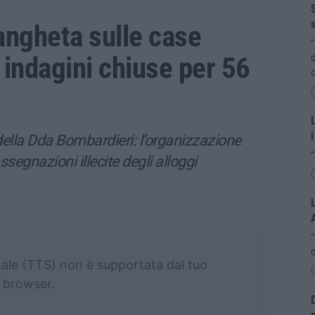
S
s
angheta sulle case
“
 indagini chiuse per 56
d
c
L
i
ella Dda Bombardieri: l’organizzazione
“
egnazioni illecite degli alloggi
L
d
cale (TTS) non è supportata dal tuo
browser.
D