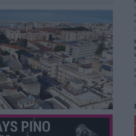
p
“
d
R
M
“
p
s