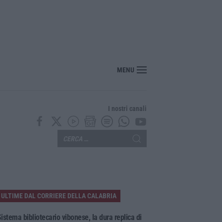
“America Journals” celebra lo stilista Anton Giulio Grande
MENU
I nostri canali
ULTIME DAL CORRIERE DELLA CALABRIA
istema bibliotecario vibonese, la dura replica di