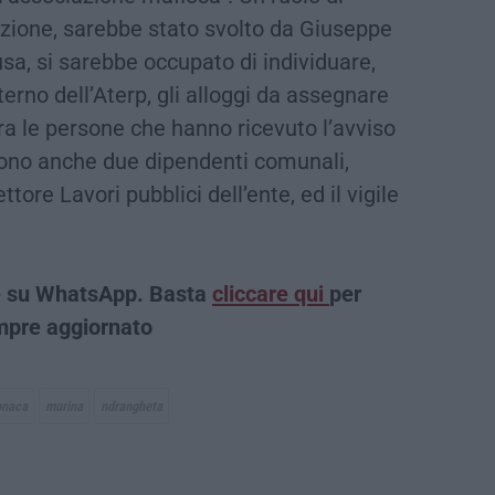
zazione, sarebbe stato svolto da Giuseppe
usa, si sarebbe occupato di individuare,
terno dell’Aterp, gli alloggi da assegnare
Tra le persone che hanno ricevuto l’avviso
 sono anche due dipendenti comunali,
tore Lavori pubblici dell’ente, ed il vigile
che su WhatsApp. Basta
cliccare qui
per
empre aggiornato
onaca
murina
ndrangheta