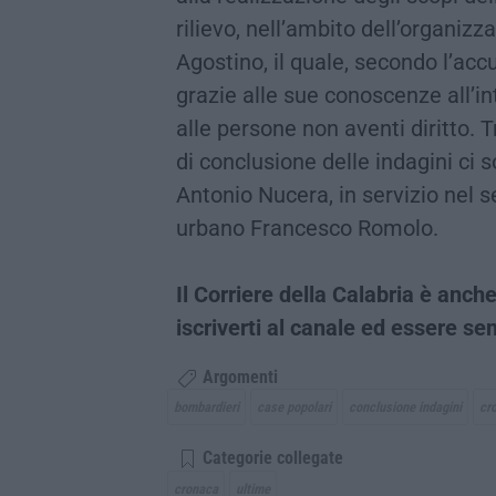
rilievo, nell’ambito dell’organiz
Agostino, il quale, secondo l’acc
grazie alle sue conoscenze all’in
alle persone non aventi diritto. 
di conclusione delle indagini ci
Antonio Nucera, in servizio nel set
urbano Francesco Romolo.
Il Corriere della Calabria è an
iscriverti al canale ed essere s
Argomenti
bombardieri
case popolari
conclusione indagini
cr
Categorie collegate
cronaca
ultime