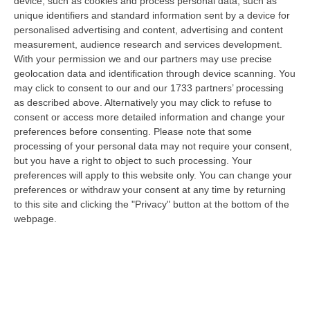
device, such as cookies and process personal data, such as
unique identifiers and standard information sent by a device for
personalised advertising and content, advertising and content
measurement, audience research and services development.
With your permission we and our partners may use precise
geolocation data and identification through device scanning. You
may click to consent to our and our 1733 partners’ processing
as described above. Alternatively you may click to refuse to
consent or access more detailed information and change your
preferences before consenting.
Please note that some
processing of your personal data may not require your consent,
but you have a right to object to such processing. Your
preferences will apply to this website only. You can change your
Clicca e segui “Corriere della Calabria” su Google News
preferences or withdraw your consent at any time by returning
to this site and clicking the "Privacy" button at the bottom of the
ROMA
Le ricerche dei quattro dispersi della
webpage.
centrale di Suviana sono riprese alle otto di
sera, dopo una giornata passata a ristabilire
le condizioni di sicurezza per permettere
l’intervento dei Vigili del fuoco. Per farlo è