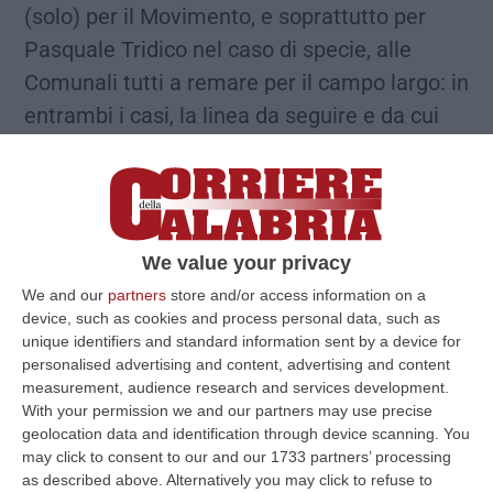
(solo) per il Movimento, e soprattutto per
Pasquale Tridico nel caso di specie, alle
Comunali tutti a remare per il campo largo: in
entrambi i casi, la linea da seguire e da cui
non si potrà deragliare è quella imposta(ta)
dal leader Giuseppe Conte, linea che vale a
Roma come in Calabria.
I pentastellati di
Calabria da domani aprono di fatto la corsa
We value your privacy
elettorale, anzi le corse elettorali,
We and our
partners
store and/or access information on a
accompagnando Conte prima a Corigliano-
device, such as cookies and process personal data, such as
unique identifiers and standard information sent by a device for
Rossano, domenica, e poi a Vibo Valentia,
personalised advertising and content, advertising and content
lunedì.
Con Conte diversi big del M5S
measurement, audience research and services development.
nazionale, e soprattutto Tridico, l’economista
With your permission we and our partners may use precise
geolocation data and identification through device scanning. You
calabrese già presidente dell’Inps e punta
may click to consent to our and our 1733 partners’ processing
avanzata del M5S alle Europee, capolista nel
as described above. Alternatively you may click to refuse to