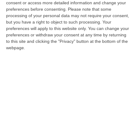
consent or access more detailed information and change your
collegio Sud e quindi anche in Calabria.
preferences before consenting.
Please note that some
processing of your personal data may not require your consent,
but you have a right to object to such processing. Your
Le Europee
preferences will apply to this website only. You can change your
preferences or withdraw your consent at any time by returning
to this site and clicking the "Privacy" button at the bottom of the
Tutto il partito regionale, che comunque
webpage.
appare molto compatto anche nel sostegno
all’azione della coordinatrice Anna Laura
Orrico, è mobilitato per Tridico,
in quella che
sarà una corsa anche a “contarsi” con il Pd,
visto che il proporzionale nel voto per
Bruxelles legittima la corsa in autonomia e la
corsa di tutti contro tutti.
Per quanto riguarda
eventuali altri candidati calabresi alle
Europee, c’è moltissimo riserbo,
nel M5S: da
quello che trapela, tra gli autocandidati sulla