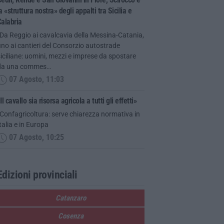
a «struttura nostra» degli appalti tra Sicilia e
alabria
Da Reggio ai cavalcavia della Messina-Catania,
ino ai cantieri del Consorzio autostrade
iciliane: uomini, mezzi e imprese da spostare
da una commes…
07 Agosto, 11:03
Il cavallo sia risorsa agricola a tutti gli effetti»
Confagricoltura: serve chiarezza normativa in
talia e in Europa
07 Agosto, 10:25
Edizioni provinciali
Catanzaro
Cosenza