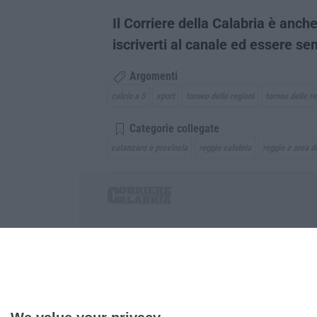
Il Corriere della Calabria è an
iscriverti al canale ed essere s
Argomenti
calcio a 5
sport
torneo delle regioni
torneo delle re
Categorie collegate
catanzaro e provincia
reggio calabria
reggio e area de
Corriere delle Calabria è una testata giornalist
P.IVA. 03199620794, Via del mare 6/G, S.Eufem
Iscrizione tribunale di Lamezia Terme 5/2011 - D
Effettua una ricerca sul Corriere delle Calabria