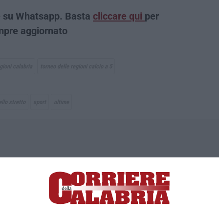
che su Whatsapp. Basta
cliccare qui
per
empre aggiornato
gioni calabria
torneo delle regioni calcio a 5
llo stretto
sport
ultime
ica di News&Com S.r.l ©2012-
-2026. Tutti i diritti riservati.
ia, Lamezia Terme (CZ)
irettore responsabile Paola Militano |
Privacy