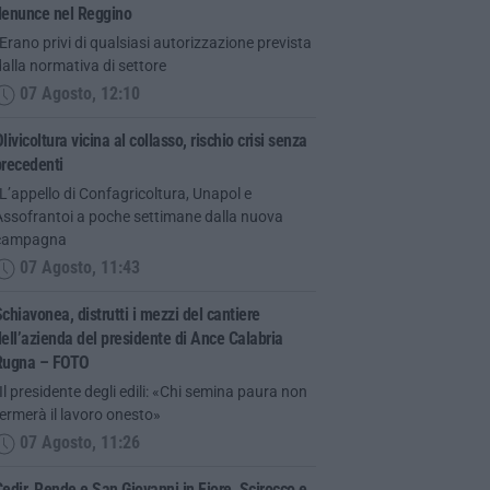
denunce nel Reggino
Erano privi di qualsiasi autorizzazione prevista
alla normativa di settore
07 Agosto, 12:10
livicoltura vicina al collasso, rischio crisi senza
precedenti
L’appello di Confagricoltura, Unapol e
Assofrantoi a poche settimane dalla nuova
campagna
07 Agosto, 11:43
chiavonea, distrutti i mezzi del cantiere
ell’azienda del presidente di Ance Calabria
Rugna – FOTO
Il presidente degli edili: «Chi semina paura non
ermerà il lavoro onesto»
07 Agosto, 11:26
edir, Rende e San Giovanni in Fiore, Scirocco e