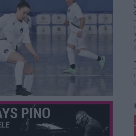
l
C
“
f
s
«
“
I