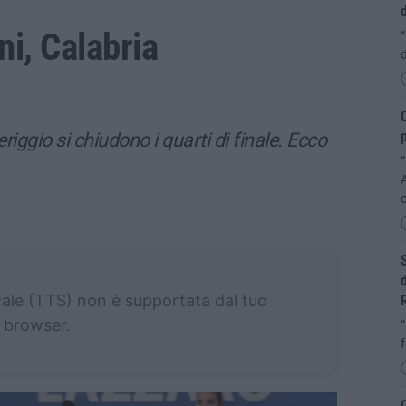
ni, Calabria
“
d
O
riggio si chiudono i quarti di finale. Ecco
“
S
d
cale (TTS) non è supportata dal tuo
browser.
“
f
C