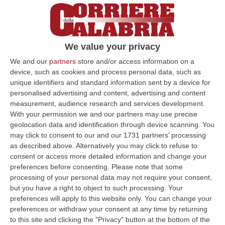
Camera in un clima rovente. E così, mentre in
gioco c’erano due fondamenta del percorso
di riforma sognato dal governo di
We value your privacy
centrodestra, quella dell’autonomia
We and our
partners
store and/or access information on a
differenziata e quella del premierato, in aula
device, such as cookies and process personal data, such as
unique identifiers and standard information sent by a device for
alcuni deputati non hanno “retto” la tensione.
personalised advertising and content, advertising and content
Ad aprire le danze ci ha pensato il leghista
measurement, audience research and services development.
With your permission we and our partners may use precise
calabrese, Domenico Furgiuele che, al “Bella
geolocation data and identification through device scanning. You
ciao” e al tricolore sventolato
may click to consent to our and our 1731 partners’ processing
as described above. Alternatively you may click to refuse to
dall’opposizione, ha deciso di rispondere con
consent or access more detailed information and change your
il segno della “X Mas”, rispolverato in
preferences before consenting.
Please note that some
campagna elettorale dal neo eletto
processing of your personal data may not require your consent,
but you have a right to object to such processing. Your
eurodeputato Vannacci. Finirà con
preferences will apply to this website only. You can change your
l’espulsione del deputato lametino.
preferences or withdraw your consent at any time by returning
to this site and clicking the "Privacy" button at the bottom of the