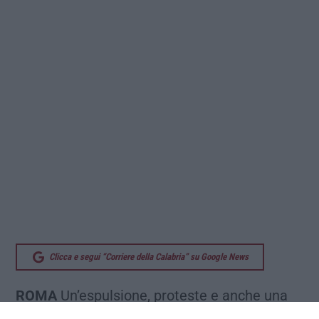
Clicca e segui “Corriere della Calabria” su Google News
ROMA
Un’espulsione, proteste e anche una
rissa. Non è mancato davvero nulla oggi alla