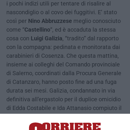
i pochi indizi utili per tentare di risalire al
nascondiglio o al covo dei fuggitivi. E’ stato
così per
Nino Abbruzzese
meglio conosciuto
come “
Castellino
“, ed è accaduta la stessa
cosa con
Luigi Galizia
, “tradito” dal rapporto
con la compagna: pedinata e monitorata dai
carabinieri di Cosenza. Che questa mattina,
insieme ai colleghi del Comando provinciale
di Salerno, coordinati dalla Procura Generale
di Catanzaro, hanno posto fine ad una fuga
durata sei mesi. Galizia, condannato in via
definitiva all’ergastolo per il duplice omicidio
di Edda Costabile e Ida Attanasio compiuto il
30 ottobre 2016, è l’autore della “
strage di
San Lorenzo del Vallo
”.