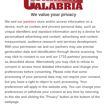
La sentenza nei suoi confronti è divenuta
esecutiva il 7 dicembre 2023, quando la
We value your privacy
Cassazione ha confermato il giudizio emesso
We and our
partners
store and/or access information on a
sia in primo che in secondo grado. Ma
device, such as cookies and process personal data, such as
quando le forze dell’ordine sono andate a
unique identifiers and standard information sent by a device for
personalised advertising and content, advertising and content
cercarlo per portarlo in carcere, aveva già
measurement, audience research and services development.
fatto perdere le tracce.
L’ergastolano è stato
With your permission we and our partners may use precise
geolocation data and identification through device scanning. You
rintracciato, nella notte, all’interno di
may click to consent to our and our 1733 partners’ processing
un’abitazione di Sala Consilina.
as described above. Alternatively you may click to refuse to
consent or access more detailed information and change your
preferences before consenting.
Please note that some
La prima fuga di Galizia
processing of your personal data may not require your consent,
but you have a right to object to such processing. Your
preferences will apply to this website only. You can change your
Subito dopo il delitto di
Edda Costabile
e
Ida
preferences or withdraw your consent at any time by returning
to this site and clicking the "Privacy" button at the bottom of the
Attanasio
, la foto di Luigi Galizia aveva
webpage.
trovato posto nella bacheca dei ricercati.