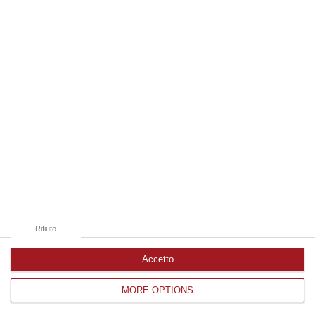
Argomenti
carabinieri cosenza
cronaca
dda di catanzaro
duplice omicidio
Rifiuto
duplice omicidio scorza-hedhli
francesco faillace
ndrangheta
Accetto
scorza-hedhli
MORE OPTIONS
Categorie collegate