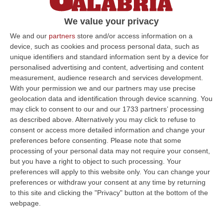
COSENZA
Nella giornata odierna, presso la
Casa Circondariale di Civitavecchia, i
We value your privacy
Carabinieri del Comando Provinciale di
We and our
partners
store and/or access information on a
Cosenza hanno eseguito una ordinanza di
device, such as cookies and process personal data, such as
unique identifiers and standard information sent by a device for
custodia cautelare in carcere emessa dal gip
personalised advertising and content, advertising and content
presso il Tribunale di Catanzaro, su richiesta
measurement, audience research and services development.
With your permission we and our partners may use precise
del Procura della Repubblica – Direzione
geolocation data and identification through device scanning. You
Distrettuale Antimafia di Catanzaro, nei
may click to consent to our and our 1733 partners’ processing
confronti di Francesco Faillace, 41enne già
as described above. Alternatively you may click to refuse to
consent or access more detailed information and change your
detenuto dopo l’operazione “Athena”,
in
preferences before consenting.
Please note that some
ordine ai delitti di omicidio premeditato in
processing of your personal data may not require your consent,
but you have a right to object to such processing. Your
concorso e di detenzione e porto illegale di
preferences will apply to this website only. You can change your
arma comune da sparo, con l’aggravante
preferences or withdraw your consent at any time by returning
to this site and clicking the "Privacy" button at the bottom of the
mafiosa.
webpage.
Il provvedimento scaturisce dalle complesse