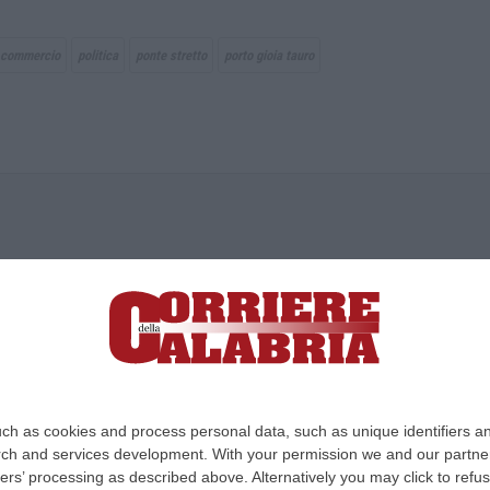
 commercio
politica
ponte stretto
porto gioia tauro
ica di News&Com S.r.l ©2012-
-2026. Tutti i diritti riservati.
ia, Lamezia Terme (CZ)
irettore responsabile Paola Militano |
Privacy
ch as cookies and process personal data, such as unique identifiers an
rch and services development.
With your permission we and our partner
Design:
cfweb
ers’ processing as described above. Alternatively you may click to ref