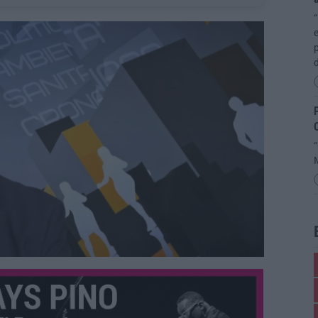
“
e
p
d
P
C
“
M