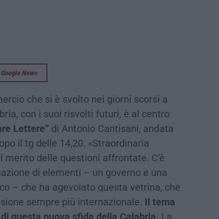
su Google News
rcio che si è svolto nei giorni scorsi a
ia, con i suoi risvolti futuri, è al centro
are Lettere”
di Antonio Cantisani, andata
po il tg delle 14,20. «Straordinaria
del merito delle questioni affrontate. C’è
azione di elementi – un governo e una
tico – che ha agevolato questa vetrina, che
nsione sempre più internazionale.
Il tema
a di questa nuova sfida della Calabria.
La