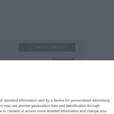
Vuoi fare pubblicità?
News&Com SRL
Telefono:
0968-53665
Email:
newsandcom@gmail.com
d standard information sent by a device for personalised advertising
s may use precise geolocation data and identification through
use to consent or access more detailed information and change your