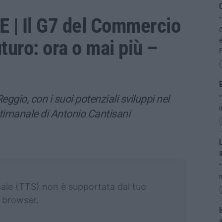
C
 | Il G7 del Commercio
“
C
uturo: ora o mai più –
e
P
E
eggio, con i suoi potenziali sviluppi nel
“
i
ettimanale di Antonio Cantisani
L
“
n
cale (TTS) non è supportata dal tuo
browser.
I
a