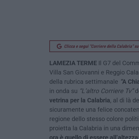
Clicca e segui “Corriere della Calabria” 
LAMEZIA TERME
Il G7 del Comme
Villa San Giovanni e Reggio Calabr
della rubrica settimanale
“
A Chi
in onda su
“L’altro Corriere Tv”
do
vetrina per la Calabria
, al di là 
sicuramente una felice concaten
regione dello stesso colore poli
proietta la Calabria in una dime
ora è quello di essere all’altezz