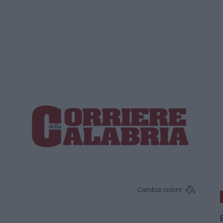
La spesa pe
Cambia colore:
E