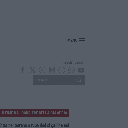
r i farmaci sfiora i 40 miliardi: aumento del 6% nel 2025
MENU
I nostri canali
ULTIME DAL CORRIERE DELLA CALABRIA
ntra nel terreno e ruba dodici galline nel