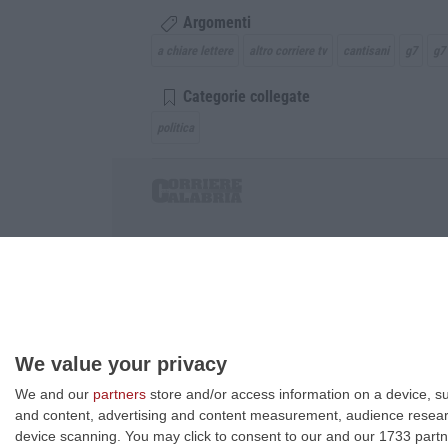
Argomenti
a chiare lettere
altro corriere tv
cantisani
g7
g7
Categorie collegate
politica
Corriere delle Calabria è una testata giornalist
P.IVA. 03199620794, Via del mare 6/G, S.Eufem
Iscrizione tribunale di Lamezia Terme 5/2011 - D
Effettua una ricerca sul Corriere delle Calabria
We value your privacy
We and our
partners
store and/or access information on a device, su
and content, advertising and content measurement, audience resea
device scanning. You may click to consent to our and our 1733 partn