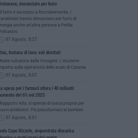
rotonese, denunciato per furto
Il fatto è successo a Roccabernarda. I
arabinieri hanno denunciato per furto di
nergia anche un’altra persone a Petilia
olicastro
07 Agosto, 8:27
tna, fontana di lava: voli dirottati
Nube vulcanica dalla Voragine. L’eruzione
mpatta sulla operatività dello scalo di Catania
07 Agosto, 8:07
a spesa per i farmaci sfiora i 40 miliardi:
aumento del 6% nel 2025
Rapporto Aifa: si spende di tasca propria per
uovi antibiotici. Più psicofarmaci ai bambini
07 Agosto, 8:01
sola Capo Rizzuto, sequestrata discarica
busiva a pochi passi dal centro