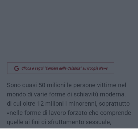
Clicca e segui “Corriere della Calabria” su Google News
Sono quasi 50 milioni le persone vittime nel
mondo di varie forme di schiavitù moderna,
di cui oltre 12 milioni i minorenni, soprattutto
«nelle forme di lavoro forzato che comprende
quelle ai fini di sfruttamento sessuale,
lavorativo e di attività illecite, e nei