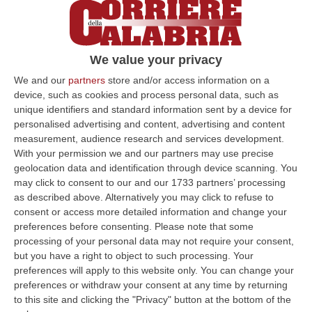
matrimoni forzati», con un trend «in
crescita». Lo dice il rapporto “
Piccoli Schiavi
Invisibili
“, giunto alla XIV edizione, elaborato
We value your privacy
da
Save the Children
e diffuso in occasione
We and our
partners
store and/or access information on a
della Giornata Internazionale contro la Tratta
device, such as cookies and process personal data, such as
di Esseri Umani. «Tra i minori – si legge nel
unique identifiers and standard information sent by a device for
personalised advertising and content, advertising and content
Rapporto –
3,3 milioni sono coinvolti nel
measurement, audience research and services development.
lavoro forzato
, in prevalenza per
With your permission we and our partners may use precise
geolocation data and identification through device scanning. You
sfruttamento sessuale (1,69 milioni) o per
may click to consent to our and our 1733 partners’ processing
sfruttamento lavorativo (1,31 milioni), in
as described above. Alternatively you may click to refuse to
consent or access more detailed information and change your
ambiti quali il lavoro domestico, l’agricoltura,
preferences before consenting.
Please note that some
la manifattura, l’edilizia, l’accattonaggio o le
processing of your personal data may not require your consent,
attività illecite, mentre 320mila risultano
but you have a right to object to such processing. Your
preferences will apply to this website only. You can change your
sottoposti a lavoro forzato da parte degli
preferences or withdraw your consent at any time by returning
Stati, come detenuti, dissidenti politici, o
to this site and clicking the "Privacy" button at the bottom of the