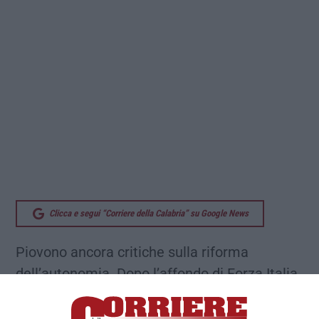
Clicca e segui “Corriere della Calabria” su Google News
Piovono ancora critiche sulla riforma
dell’autonomia. Dopo l’affondo di Forza Italia,
la legge targata Lega viene bocciata senza
appello dalla Conferenza Episcopale Italiana: