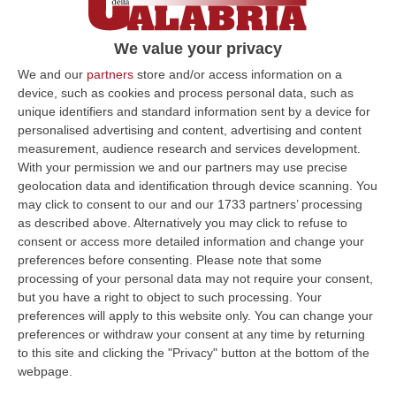
“Il Sud ha capito che la riforma è un cavallo
di Troia per creare due Italie: una prospera,
We value your privacy
l’altra abbandonata a se stessa”
, il
We and our
partners
store and/or access information on a
device, such as cookies and process personal data, such as
commento a Repubblica.it di
unique identifiers and standard information sent by a device for
Francesco Savino, vescovo di Cassano allo
personalised advertising and content, advertising and content
measurement, audience research and services development.
Ionio, vice di Zuppi nella Cei. Alla domanda
With your permission we and our partners may use precise
se sia questo il motivo per cui il Meridione
geolocation data and identification through device scanning. You
may click to consent to our and our 1733 partners’ processing
sta firmando in massa per il
as described above. Alternatively you may click to refuse to
referendum, Savino ha risposto senza indugi:
consent or access more detailed information and change your
“Sì, perché ne percepisce il pericolo mortale”.
preferences before consenting.
Please note that some
processing of your personal data may not require your consent,
“Non solo avremo tante Italie quante le
but you have a right to object to such processing. Your
Regioni, ma si rischia pure un Far West”.
La
preferences will apply to this website only. You can change your
preferences or withdraw your consent at any time by returning
posizione della Cei avversa alla riforma era
to this site and clicking the "Privacy" button at the bottom of the
già emersa qualche mese fa, all’indomani
webpage.
dell’approvazione del testo. Ma le parole del