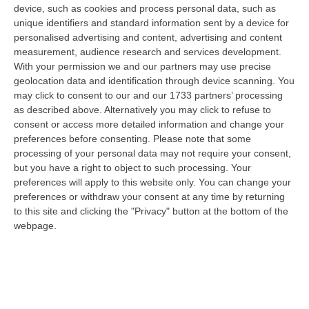
rispetto ai 19 anni e 4 mesi della sentenza di
device, such as cookies and process personal data, such as
unique identifiers and standard information sent by a device for
primo grado risalente al 2021. Per i giudici, si
personalised advertising and content, advertising and content
legge nelle motivazioni depositate in questi
measurement, audience research and services development.
With your permission we and our partners may use precise
giorni, regge la sentenza del Tribunale di Vibo
geolocation data and identification through device scanning. You
Valentia che individua Fiorillo come
may click to consent to our and our 1733 partners’ processing
«
promotore e ideatore
» della consorteria dei
as described above. Alternatively you may click to refuse to
consent or access more detailed information and change your
Piscopisani, il clan che aveva tentato di
preferences before consenting.
Please note that some
“rimpiazzare” la cosca Mancuso sul territorio
processing of your personal data may not require your consent,
but you have a right to object to such processing. Your
vibonese.
preferences will apply to this website only. You can change your
preferences or withdraw your consent at any time by returning
to this site and clicking the "Privacy" button at the bottom of the
La figura di Rosario Fiorillo
webpage.
Con la sentenza del 25 gennaio 2023, i
giudici
hanno confermato le condanne per 10
imputati
,
ribaltando invece quella per