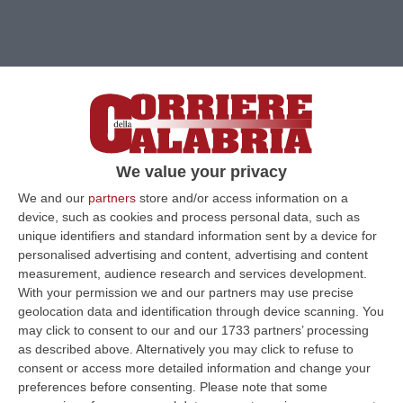
Clicca e segui “Corriere della Calabria” su Google News
We value your privacy
ROMA
Una donna di 25 anni con diabete di
We and our
partners
store and/or access information on a
tipo 1 ha iniziato a produrre la propria
device, such as cookies and process personal data, such as
insulina meno di tre mesi dopo aver ricevuto
unique identifiers and standard information sent by a device for
personalised advertising and content, advertising and content
un trapianto di cellule staminali
measurement, audience research and services development.
riprogrammate.
È la prima persona con
With your permission we and our partners may use precise
geolocation data and identification through device scanning. You
questa malattia a essere trattata con cellule
may click to consent to our and our 1733 partners’ processing
prelevate dal suo corpo, fatte regredire e poi
as described above. Alternatively you may click to refuse to
maturate in cellule del pancreas.
I risultati
consent or access more detailed information and change your
preferences before consenting.
Please note that some
sono pubblicati sulla rivista Cell e la donna,