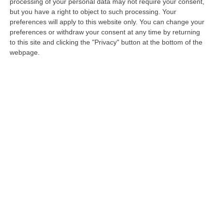
processing of your personal data may not require your consent,
che vive a Tianjing, intervistata da Nature ha
but you have a right to object to such processing. Your
preferences will apply to this website only. You can change your
detto: “è passato più di un anno dal trapianto”
preferences or withdraw your consent at any time by returning
e “ora posso mangiare zucchero”. Sono
to this site and clicking the "Privacy" button at the bottom of the
webpage.
ancora molto poche le sperimentazioni che
utilizzano le staminali per curare il diabete,
malattia che colpisce circa mezzo miliardo di
persone in tutto il mondo. In chi soffre di
diabete di tipo 1, in particolare, il sistema
immunitario attacca le cellule delle isole del
pancreas.
Nell’ esperimento il gruppo di ricerca guidato
da Deng Hongkui, biologo cellulare della
Peking University di Pechino, ha estratto
cellule da tre persone con diabete di tipo 1 e
le ha riportate a uno stato pluripotente. Una