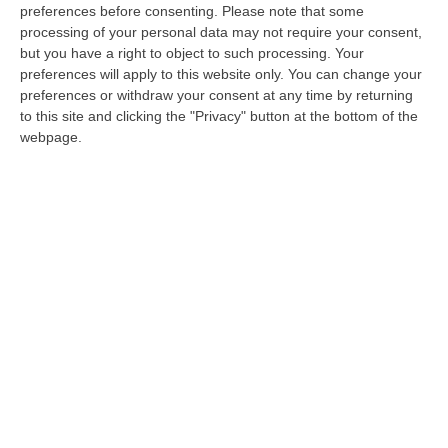
sua morte.
preferences before consenting.
Please note that some
processing of your personal data may not require your consent,
but you have a right to object to such processing. Your
L’omicidio, le maschere di Carnevale e la
preferences will apply to this website only. You can change your
fuga
preferences or withdraw your consent at any time by returning
to this site and clicking the "Privacy" button at the bottom of the
webpage.
Un gruppo di fuoco composto da
Salvatore e
Rosario Lo Bianco
,
Antonio Grillo e Nicola Lo
Bianco
, questi ultimi due già deceduti.
Intorno alle 20:15, in pieno centro vibonese,
Filippo Piccione è stato raggiunto dai killer
che indossavano una maschera di Carnevale
e ucciso con oltre cinque colpi di pistola. Una
vera e propria esecuzione dietro la quale,
ricostruiscono i giudici,
ci sarebbe il clan Lo
Bianco
di Vibo Valentia. Reggono dunque le