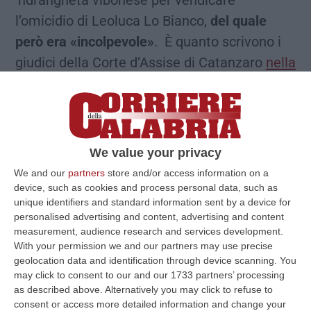
‘ndrangheta vibonese per vendicare
l’omicidio di Leoluca Lo Bianco,
del quale
però era «incolpevole»
. È quanto scrivono i
giudici della Corte d’Assise di Catanzaro
nella
sentenza che ha condannato
Salvatore Lo
Bianco
alias “U gniccu” all’ergastolo e
Rosario Lo Bianco
a 28 anni di carcere
, in
quanto esecutori dell’omicidio di Filippo
We value your privacy
Piccione avvenuto nella domenica di
We and our
partners
store and/or access information on a
Carnevale del 21 febbraio 1993. Per il
device, such as cookies and process personal data, such as
unique identifiers and standard information sent by a device for
collegio giudicante il mandante fu il defunto
personalised advertising and content, advertising and content
boss
Carmelo Lo Bianco
, alias “U Sicarru”, zio
measurement, audience research and services development.
With your permission we and our partners may use precise
di Leoluca, vittima un anno prima di un
geolocation data and identification through device scanning. You
agguato avvenuto vicino al fondo di Piccione,
may click to consent to our and our 1733 partners’ processing
dal quale sarebbe partito il colpo letale per la
as described above. Alternatively you may click to refuse to
consent or access more detailed information and change your