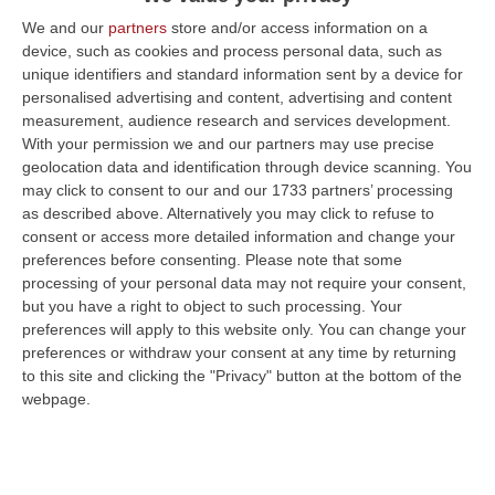
del diritto, scomparso prematuramente
We and our
partners
store and/or access information on a
qualche anno fa: l’avvocato Antonio
device, such as cookies and process personal data, such as
Mazzone: Sabato 26 ottobre alle ore 10,00
unique identifiers and standard information sent by a device for
personalised advertising and content, advertising and content
con un convegno su un tema di grandissima
measurement, audience research and services development.
attualità “Il Riciclaggio: effetti sull’economia
With your permission we and our partners may use precise
geolocation data and identification through device scanning. You
globale. Professionisti a confronto –
may click to consent to our and our 1733 partners’ processing
Proposte e suggerimenti”. L’iniziativa è stata
as described above. Alternatively you may click to refuse to
consent or access more detailed information and change your
fortemente voluta e promossa da:
preferences before consenting.
Please note that some
Associazione “Insieme si può….” presieduta
processing of your personal data may not require your consent,
da Francesco Minici, che nel corso degli anni
but you have a right to object to such processing. Your
preferences will apply to this website only. You can change your
ha avuto il privilegio di collaborare con
preferences or withdraw your consent at any time by returning
l’avvocato Mazzone in tante iniziative sulla
to this site and clicking the "Privacy" button at the bottom of the
webpage.
legalità; l’Associazione Culturale “La Pigna”
presieduta dall’avvocato Andrea Daqua,
collega e grande amico del prof. Mazzone e