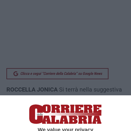
Clicca e segui “Corriere della Calabria” su Google News
ROCCELLA JONICA
Si terrà nella suggestiva
cornice del “Convento dei Minimi” in Roccella
Ionica il secondo “Convegno-Studi” intitolato
alla memoria di un raffinato giurista ed
illustre professionista, profondo conoscitore
We value your privacy