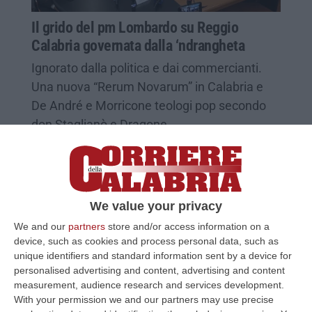
Il grido del pm Lombardo su Reggio
Calabria governata dalla ‘ndrangheta
Ignorato dalla politica e dai commercianti.
Una nuova “Rerum Novarum” in Calabria e
De André e Morricone teologi pop secondo
don Staglianò e Dragone…
Pubblicato il: 17/05/25 – 6:58
We value your privacy
We and our
partners
store and/or access information on a
device, such as cookies and process personal data, such as
unique identifiers and standard information sent by a device for
personalised advertising and content, advertising and content
measurement, audience research and services development.
With your permission we and our partners may use precise