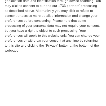
geolocation data and identification through device scanning. You
may click to consent to our and our 1733 partners’ processing
as described above. Alternatively you may click to refuse to
«Basta con lo stereotipo secondo cui la
consent or access more detailed information and change your
magistratura frena le opportunità di
preferences before consenting.
Please note that some
lavoro»
processing of your personal data may not require your consent,
but you have a right to object to such processing. Your
Il procuratore facente funzioni di Reggio
preferences will apply to this website only. You can change your
Calabria, Lombardo: «L’aumento delle
preferences or withdraw your consent at any time by returning
occasioni di lavoro legale non fa diminuire il
to this site and clicking the "Privacy" button at the bottom of the
webpage.
tasso di criminalità»
Pubblicato il: 21/03/25 – 20:14