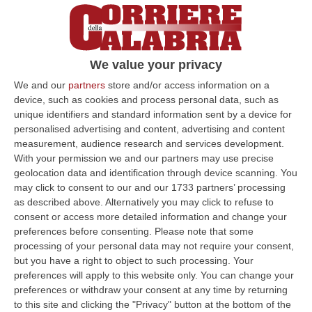
We value your privacy
We and our
partners
store and/or access information on a
device, such as cookies and process personal data, such as
unique identifiers and standard information sent by a device for
personalised advertising and content, advertising and content
measurement, audience research and services development.
Clicca e segui “Corriere della Calabria” su Google News
With your permission we and our partners may use precise
geolocation data and identification through device scanning. You
BERGAMO
È stato arrestato il ragazzo di 19
may click to consent to our and our 1733 partners’ processing
anni di origine indiana considerato il presunto
as described above. Alternatively you may click to refuse to
consent or access more detailed information and change your
omicida di Sara Centelleghe, la ragazza
preferences before consenting.
Please note that some
trovata morta la scorsa notte nel suo
processing of your personal data may not require your consent,
but you have a right to object to such processing. Your
appartamento a Costa Volpino (Bergamo).
preferences will apply to this website only. You can change your
Secondo quanto comunicato dai Carabinieri,
preferences or withdraw your consent at any time by returning
to this site and clicking the "Privacy" button at the bottom of the
sono stati raccolti “concordanti indizi di