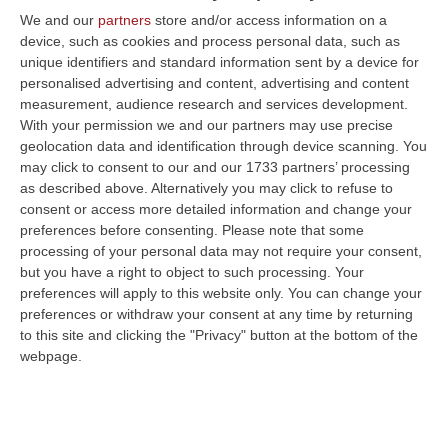
We and our
partners
store and/or access information on a
device, such as cookies and process personal data, such as
unique identifiers and standard information sent by a device for
personalised advertising and content, advertising and content
measurement, audience research and services development.
With your permission we and our partners may use precise
geolocation data and identification through device scanning. You
may click to consent to our and our 1733 partners’ processing
as described above. Alternatively you may click to refuse to
Clicca e segui “Corriere della Calabria” su Google News
consent or access more detailed information and change your
preferences before consenting.
Please note that some
MILANO
Ci sono anche il Presidente del
processing of your personal data may not require your consent,
Senato Ignazio La Russa e il figlio Geronimo
but you have a right to object to such processing. Your
preferences will apply to this website only. You can change your
tra le persone finite nel mirino della rete di
preferences or withdraw your consent at any time by returning
presunti spioni guidata dal super poliziotto
to this site and clicking the "Privacy" button at the bottom of the
webpage.
Carmine Gallo, ai domiciliari, e da Enrico
Pazzali, presidente di Fondazione Fiera
Milano. Dagli atti dell’indagine della Dda