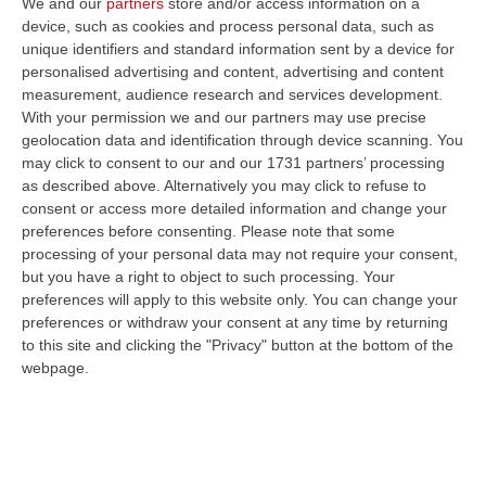
diritto alla salute dei cittadini crotonesi, in
We and our
partners
store and/or access information on a
device, such as cookies and process personal data, such as
particolare delle aree interne, già fortemente
unique identifiers and standard information sent by a device for
penalizzate da una carenza cronica di servizi
personalised advertising and content, advertising and content
measurement, audience research and services development.
essenziali e difficoltà di accesso alle cure
With your permission we and our partners may use precise
mediche».
A parere del Pd «tagliare la sanità
geolocation data and identification through device scanning. You
territoriale non è la soluzione»
.
may click to consent to our and our 1731 partners’ processing
as described above. Alternatively you may click to refuse to
«Se da un lato comprendiamo la necessità di
consent or access more detailed information and change your
una gestione economica attenta – scrivono i
preferences before consenting.
Please note that some
processing of your personal data may not require your consent,
rappresentanti del Pd – non possiamo
but you have a right to object to such processing. Your
accettare che questa avvenga a scapito della
preferences will apply to this website only. You can change your
preferences or withdraw your consent at any time by returning
salute pubblica. Ridurre le guardie mediche
to this site and clicking the "Privacy" button at the bottom of the
per mere esigenze di bilancio significa
webpage.
ignorare completamente la reale situazione
del territorio». Gli effetti negativi del taglio
della spesa, a questo punto, “saranno gravi” e