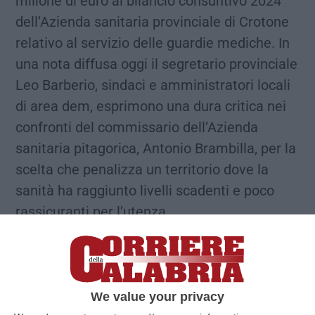
milione di euro al bilancio consuntivo 2024
dell’Azienda sanitaria provinciale di Crotone
relativo al servizio delle guardie mediche. In
una nota diffusa oggi il segretario provinciale
Leo Barberio, sindaci e amministratori locali
di area dem, esprimono una dura critica nei
confronti del commissario dell’Azienda
sanitaria pitagorica, Antonio Brambilla, per la
scelta che penalizza un territorio dove la
sanità ha raggiunto livelli scadenti e poco
rassicuranti per l’utenza.
Secondo i dirigenti e gli amministratori del
Pd, la scelta fatta da Brambilla, “«ostenuta
dal presidente della Regione Roberto
Occhiuto, rappresenta un attacco diretto al
We value your privacy