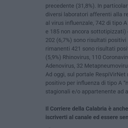
precedente (31,8%). In particolare
diversi laboratori afferenti alla 
al virus influenzale, 742 di tip
e 185 non ancora sottotipizzati) e
202 (6,7%) sono risultati positiv
rimanenti 421 sono risultati positi
(5,9%) Rhinovirus, 110 Coronavi
Adenovirus, 32 Metapneumovirus,
Ad oggi, sul portale RespiVirNe
positivo per influenza di tipo A “n
stagionali e/o appartenente ad al
Il Corriere della Calabria è an
iscriverti al canale ed essere s