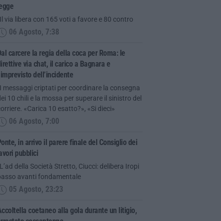
legge
Il via libera con 165 voti a favore e 80 contro
06 Agosto, 7:38
al carcere la regia della coca per Roma: le
irettive via chat, il carico a Bagnara e
’imprevisto dell’incidente
I messaggi criptati per coordinare la consegna
ei 10 chili e la mossa per superare il sinistro del
orriere. «Carica 10 esatto?», «Si dieci»
06 Agosto, 7:00
onte, in arrivo il parere finale del Consiglio dei
avori pubblici
L’ad della Società Stretto, Ciucci: delibera Iropi
passo avanti fondamentale
05 Agosto, 23:23
ccoltella coetaneo alla gola durante un litigio,