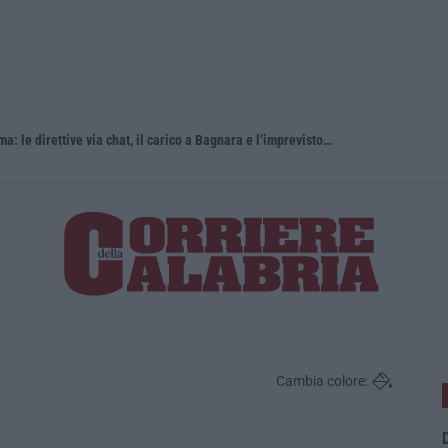
Dal carcere la regia della coca per Roma: le direttive via chat, il carico a Bagnara e l’imprevisto dell’incidente
Ponte, in a
Cambia colore:
D