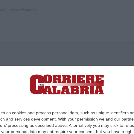
ale
picco influenzale
ica di News&Com S.r.l ©2012-
-2026. Tutti i diritti riservati.
ia, Lamezia Terme (CZ)
irettore responsabile Paola Militano |
Privacy
ch as cookies and process personal data, such as unique identifiers an
rch and services development.
With your permission we and our partner
Design:
cfweb
ers’ processing as described above. Alternatively you may click to ref
your personal data may not require your consent, but you have a right t