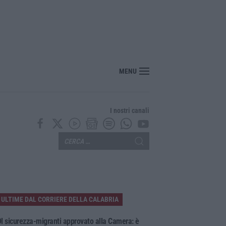
rrivo il parere finale del Consiglio dei lavori pubblici
MENU
I nostri canali
ULTIME DAL CORRIERE DELLA CALABRIA
l sicurezza-migranti approvato alla Camera: è