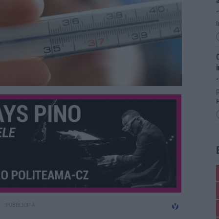
I
C
i
“
P