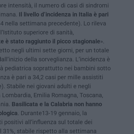
 intensità, il numero di casi di sindromi
ttimana.
Il livello d’incidenza in Italia è pari
4 nella settimana precedente). Lo rileva
’Istituto superiore di sanità,
 è stato raggiunto il picco stagionale
».
etto negli ultimi sette giorni, per un totale
dall’inizio della sorveglianza. L’incidenza è
tà pediatrica soprattutto nei bambini sotto
enza è pari a 34,2 casi per mille assistiti
. Stabile nei giovani adulti e negli
la Lombardia, Emilia Romagna, Toscana,
ania.
Basilicata e la
Calabria
non hanno
ologica
. Durante13-19 gennaio, la
 positivi all’influenza sul totale dei
l 31%, stabile rispetto alla settimana