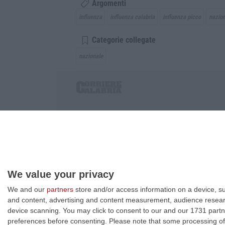
Argomenti
influenza
influenza calabria
influenza picco
nazion
Categorie collegate
nazionale
Corriere delle Calabria è una testata giornalist
P.IVA. 03199620794, Via del mare 6/G, S.Eufem
Iscrizione tribunale di Lamezia Terme 5/2011 - D
Effettua una ricerca sul Corriere delle Calabria
We value your privacy
We and our
partners
store and/or access information on a device, su
and content, advertising and content measurement, audience resea
device scanning. You may click to consent to our and our 1731 partn
preferences before consenting.
Please note that some processing of 