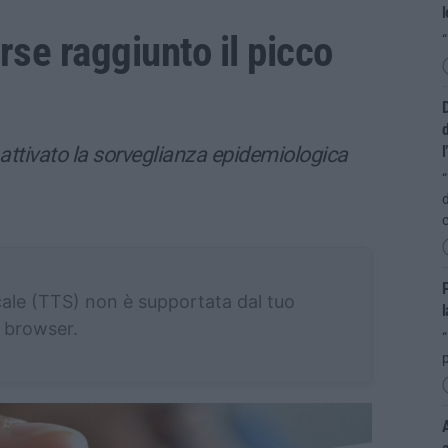
rse raggiunto il picco
“
D
d
attivato la sorveglianza epidemiologica
l
“
d
c
P
cale (TTS) non è supportata dal tuo
l
browser.
“
A