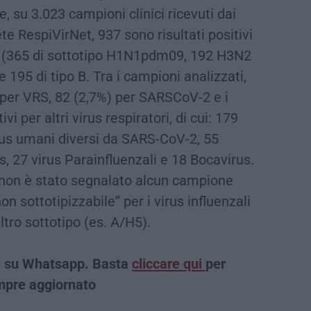
, su 3.023 campioni clinici ricevuti dai
rete RespiVirNet, 937 sono risultati positivi
o A (365 di sottotipo H1N1pdm09, 192 H3N2
 195 di tipo B. Tra i campioni analizzati,
i per VRS, 82 (2,7%) per SARSCoV-2 e i
vi per altri virus respiratori, di cui: 179
rus umani diversi da SARS-CoV-2, 55
 27 virus Parainfluenzali e 18 Bocavirus.
t non è stato segnalato alcun campione
on sottotipizzabile” per i virus influenzali
tro sottotipo (es. A/H5).
che su Whatsapp. Basta
cliccare qui
per
empre aggiornato