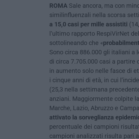
ROMA
Sale ancora, ma con minore
similinfluenzali nella scorsa se
a 15,0 casi per mille assistiti
(14,
l’ultimo rapporto RespiVirNet dell
sottolineando che «
probabilmente
Sono circa 886.000 gli italiani a l
di circa 7.705.000 casi a partire 
in aumento solo nelle fasce di e
i cinque anni di età, in cui l’incid
(25,3 nella settimana precedente)
anziani. Maggiormente colpite 
Marche, Lazio, Abruzzo e Camp
attivato la sorveglianza epidemi
percentuale dei campioni risultati
campioni analizzati risulta pari a