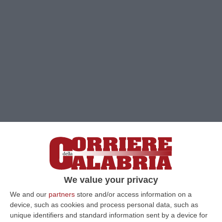
Clicca e segui “Corriere della Calabria” su Google News
ROSSANO
Coinvolta anche una 46enne
rossanese, difesa di fiducia dall’Avv.
We value your privacy
Francesco Nicoletti
, nell’inchiesta coordinata
We and our
partners
store and/or access information on a
dalla Procura di Torino su una serie di truffe
device, such as cookies and process personal data, such as
unique identifiers and standard information sent by a device for
telematiche a livello nazionale perpetrate