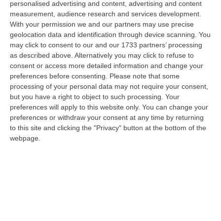
personalised advertising and content, advertising and content
attraverso Whatsapp e Youtube. Alla donna
measurement, audience research and services development.
sono stati recentemente notificati sia
With your permission we and our partners may use precise
geolocation data and identification through device scanning. You
un’ordinanza disposta in via d’urgenza sia un
may click to consent to our and our 1733 partners’ processing
decreto di sequestro preventivo, emessi dal
as described above. Alternatively you may click to refuse to
consent or access more detailed information and change your
Giudice per Indagini Preliminari del Tribunale
preferences before consenting.
Please note that some
di Torino, poiché indagata unitamente ad
processing of your personal data may not require your consent,
but you have a right to object to such processing. Your
altre due persone – un campano e un veneto
preferences will apply to this website only. You can change your
– del reato di truffa aggravata. Secondo
preferences or withdraw your consent at any time by returning
l’accusa, in concorso tra di loro e con ulteriori
to this site and clicking the "Privacy" button at the bottom of the
webpage.
soggetti non ancora identificati,
avrebbero
truffato una donna contattata tramite
Whatsapp
e un’utenza telefonica estera, alla
quale avrebbero offerto un’opportunità di
lavoro in smart working che prevedeva
l’apposizione di “like” su alcuni video