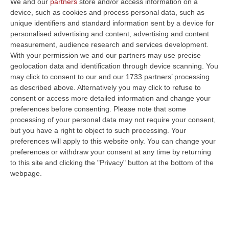
We and our
partners
store and/or access information on a
hanno aumentato il volume della protesta
device, such as cookies and process personal data, such as
unique identifiers and standard information sent by a device for
quando l’ipotesi dell’informativa era stata
personalised advertising and content, advertising and content
tolta dal tavolo.
measurement, audience research and services development.
With your permission we and our partners may use precise
geolocation data and identification through device scanning. You
Lo scontro in Aula
may click to consent to our and our 1733 partners’ processing
as described above. Alternatively you may click to refuse to
consent or access more detailed information and change your
Contestazioni andate in scena anche in
preferences before consenting.
Please note that some
processing of your personal data may not require your consent,
mattinata alla Camera. In un’Aula
but you have a right to object to such processing. Your
semideserta, come spesso accade di lunedì,
preferences will apply to this website only. You can change your
preferences or withdraw your consent at any time by returning
Giuseppe Conte è stato il primo,
seguito da
to this site and clicking the "Privacy" button at the bottom of the
tutti i gruppi, a rilanciare il pressing su
webpage.
Meloni, mentre i deputati del M5s davano il
via a una mini-maratona oratoria, prendendo
la parola in 36 nella discussione sul decreto