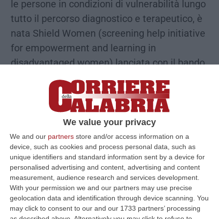
le persone in condizioni di vulnerabilità lungo
tutto il percorso diagnostico e terapeutico, è
nata Shield Women (screening help initiative
for empowerment and learning in
disadvantaged women) lanciata con il bando
Powering Breast Cancer Progress di
AstraZeneca global, che ha visto
l’Associazione nazionale donne operate
al seno (Andos onlus nazionale) come unica
We value your privacy
associazione vincitrice in Europa. Lo riporta
We and our
partners
store and/or access information on a
device, such as cookies and process personal data, such as
un comunicato. Il progetto si basa sulla
unique identifiers and standard information sent by a device for
formazione e la messa in campo di patient
personalised advertising and content, advertising and content
measurement, audience research and services development.
navigators, cioè volontari in grado di offrire
With your permission we and our partners may use precise
un servizio di orientamento e supporto per i
geolocation data and identification through device scanning. You
pazienti nel percorso di screening e
may click to consent to our and our 1733 partners’ processing
as described above. Alternatively you may click to refuse to