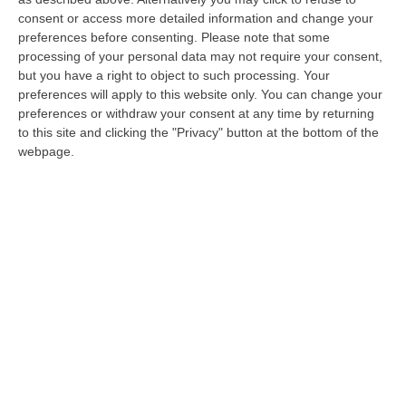
trattamento, con l’obiettivo di ridurre le
consent or access more detailed information and change your
barriere all’accesso alle cure. Il navigator
preferences before consenting.
Please note that some
processing of your personal data may not require your consent,
aiuta infatti i pazienti a comprendere la
but you have a right to object to such processing. Your
diagnosi e il piano di trattamento, accedere a
preferences will apply to this website only. You can change your
preferences or withdraw your consent at any time by returning
specialisti e strutture sanitarie, gestire
to this site and clicking the "Privacy" button at the bottom of the
appuntamenti e documentazioni, superare
webpage.
difficoltà economiche, linguistiche o
logistiche.
Quanto pesa la “povertà sanitaria”
«In Italia, nel 2023, circa 430mila famiglie
hanno vissuto situazioni di povertà sanitaria
– sottolinea la presidente nazionale Andos,
Flori Degrassi – con conseguenze dirette