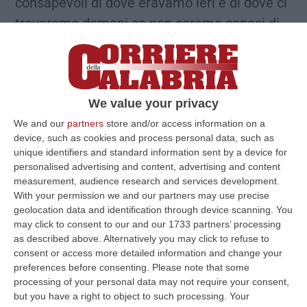
consapevoli di dove eravamo ieri e di dove ci
troveremo domani se non saremo capaci di
mettere in piedi un dossier sui giovani per
provare a cambiare questo trend negativo e
fermare l’emorragia dei giovani calabresi.
We value your privacy
Dalle nascite che calano, ai talenti che
We and our
partners
store and/or access information on a
sbocciano e che scappano,
device, such as cookies and process personal data, such as
dall’invecchiamento che avanza ad una
unique identifiers and standard information sent by a device for
società che non pensa da troppo tempo a
personalised advertising and content, advertising and content
measurement, audience research and services development.
come investire sui giovani fino ad un sistema
With your permission we and our partners may use precise
scolastico che forse guarda troppo al
geolocation data and identification through device scanning. You
may click to consent to our and our 1733 partners’ processing
passato”. Questo è quanto dichiara
as described above. Alternatively you may click to refuse to
Mariaelena Senese, Segretario generale Uil
consent or access more detailed information and change your
preferences before consenting.
Please note that some
Calabria.
processing of your personal data may not require your consent,
but you have a right to object to such processing. Your