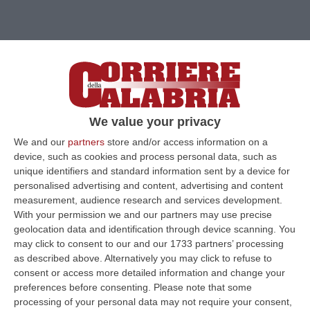
We value your privacy
We and our
partners
store and/or access information on a
device, such as cookies and process personal data, such as
Clicca e segui “Corriere della Calabria” su Google News
unique identifiers and standard information sent by a device for
personalised advertising and content, advertising and content
ROMA
Si è tenuta questo pomeriggio, in
measurement, audience research and services development.
With your permission we and our partners may use precise
Questura, la consueta riunione di staff con
geolocation data and identification through device scanning. You
tutto il quadro dirigenziale per mettere a
may click to consent to our and our 1733 partners’ processing
as described above. Alternatively you may click to refuse to
punto i risultati conseguiti nell’ultimo mese e
consent or access more detailed information and change your
pianificare la strategia che verrà messa in
preferences before consenting.
Please note that some
processing of your personal data may not require your consent,
campo per gli eventi in arrivo nel mese di