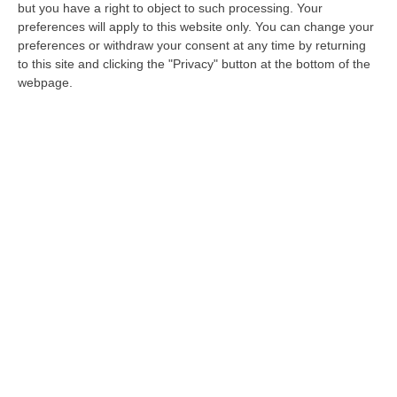
but you have a right to object to such processing. Your
Aprile. Nell’occasione,
il Questore di Roma ha
preferences will apply to this website only. You can change your
presentato il nuovo Capo della Squadra
preferences or withdraw your consent at any time by returning
to this site and clicking the "Privacy" button at the bottom of the
Mobile capitolina
, Primo Dirigente della
webpage.
Polizia di Stato Dott. Roberto
Giuseppe
Pititto
, insediatosi ieri mattina presso gli
uffici di Via Genova.
Nato in Calabria (a Vibo
Valentia), 53 anni fa
, il Dott. Pititto è entrato
nei ruoli dell’Amministrazione della Pubblica
Sicurezza nel 2000. Dopo la frequentazione
del corso di formazione a Roma, dal 2000 al
2001 ha prestato servizio presso la Questura
di Bologna come funzionario addetto
dell’U.P.G.S.P. – Squadra Volante. Trasferito
nel 2001 alla Questura di Milano, ha ricoperto
fino al 2004 lo stesso incarico presso