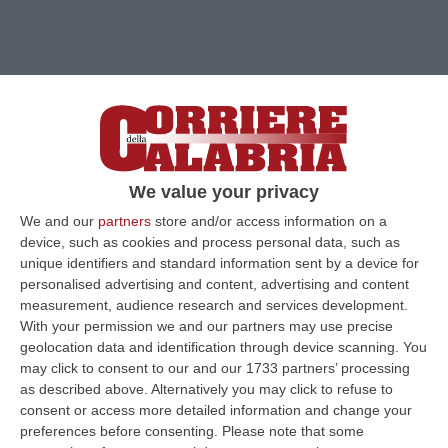
Clicca e segui “Corriere della Calabria” su Google News
We value your privacy
ROMA
«Nel ddl Sicurezza che sta per essere
We and our
partners
store and/or access information on a
device, such as cookies and process personal data, such as
approvato in Italia c’è
un attacco senza
unique identifiers and standard information sent by a device for
precedenti alla libertà d’informazione
. Se
personalised advertising and content, advertising and content
passasse così com’è, la norma approvata in
measurement, audience research and services development.
With your permission we and our partners may use precise
Commissione al Senato ci sarebbe la fine del
geolocation data and identification through device scanning. You
segreto professionale: in poche parole la
may click to consent to our and our 1733 partners’ processing
as described above. Alternatively you may click to refuse to
morte del giornalismo.
Il nuovo testo, infatti,
consent or access more detailed information and change your
impone alle emittenti radiotelevisive l’obbligo
preferences before consenting.
Please note that some