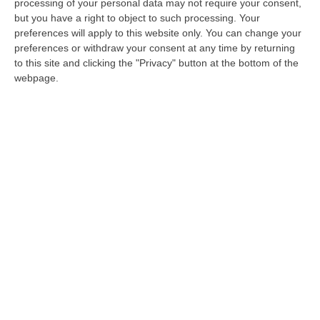
processing of your personal data may not require your consent,
di collaborare con i servizi segreti e di fornire
but you have a right to object to such processing. Your
informazioni su richiesta
. In poche parole,
un
preferences will apply to this website only. You can change your
giornalista radiotelevisivo non potrà più
preferences or withdraw your consent at any time by returning
to this site and clicking the "Privacy" button at the bottom of the
rifiutarsi di rivelare le proprie fonti se i servizi
webpage.
segreti glielo chiedono»
. A lanciare l’allarme
è l’europarlamentare dem Sandro Ruotolo.
«Non sono solo le fonti a rischio – aggiunge
– ma ogni informazione sull’attività
giornalistica, anche gli itinerari di viaggio
degli inviati, gli archivi, i materiali video.
Tutto ciò sarebbe illegale secondo lo
European Media Freedom Act. Infatti, l’art. 4
dell’EMFA vieta esplicitamente agli Stati
Membri di obbligare i media o i giornalisti a
rivelare informazioni sulle fonti o sulle