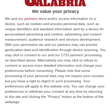
We value your privacy
We and our
partners
store and/or access information on a
device, such as cookies and process personal data, such as
unique identifiers and standard information sent by a device for
personalised advertising and content, advertising and content
measurement, audience research and services development.
With your permission we and our partners may use precise
geolocation data and identification through device scanning. You
may click to consent to our and our 1733 partners’ processing
as described above. Alternatively you may click to refuse to
consent or access more detailed information and change your
Clicca e segui “Corriere della Calabria” su Google News
preferences before consenting.
Please note that some
processing of your personal data may not require your consent,
ROMA
Sono stati resi noti gli arbitri della
but you have a right to object to such processing. Your
preferences will apply to this website only. You can change your
32esima giornata del campionato di serie B
preferences or withdraw your consent at any time by returning
in programma nel prossimo fine settimana.
to this site and clicking the "Privacy" button at the bottom of the
webpage.
Reggiana – Cremonese (04/04, ore 20.30)