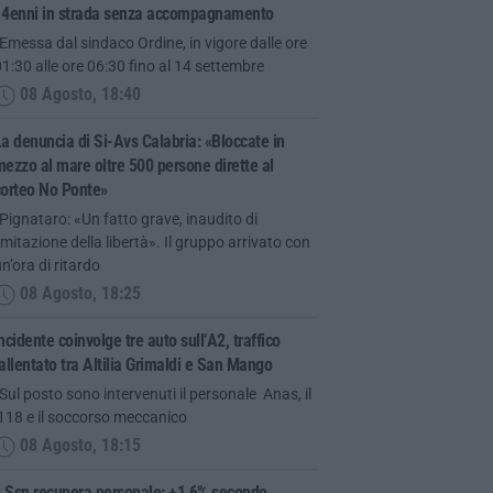
14enni in strada senza accompagnamento
Emessa dal sindaco Ordine, in vigore dalle ore
1:30 alle ore 06:30 fino al 14 settembre
08 Agosto, 18:40
a denuncia di Si-Avs Calabria: «Bloccate in
ezzo al mare oltre 500 persone dirette al
corteo No Ponte»
Pignataro: «Un fatto grave, inaudito di
imitazione della libertà». Il gruppo arrivato con
n’ora di ritardo
08 Agosto, 18:25
ncidente coinvolge tre auto sull’A2, traffico
allentato tra Altilia Grimaldi e San Mango
Sul posto sono intervenuti il personale Anas, il
118 e il soccorso meccanico
08 Agosto, 18:15
l Ssn recupera personale: +1,6% secondo