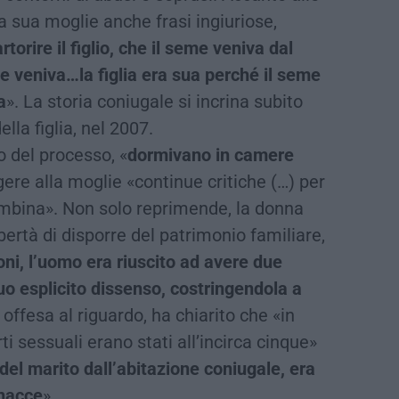
a sua moglie anche frasi ingiuriose,
torire il figlio, che il seme veniva dal
le veniva…la figlia era sua perché il seme
a
». La storia coniugale si incrina subito
lla figlia, nel 2007.
o del processo, «
dormivano in camere
olgere alla moglie «continue critiche (…) per
ambina». Non solo reprimende, la donna
bertà di disporre del patrimonio familiare,
ni, l’uomo era riuscito ad avere due
uo esplicito dissenso, costringendola a
offesa al riguardo, ha chiarito che «in
i sessuali erano stati all’incirca cinque»
del marito dall’abitazione coniugale, era
inacce
».