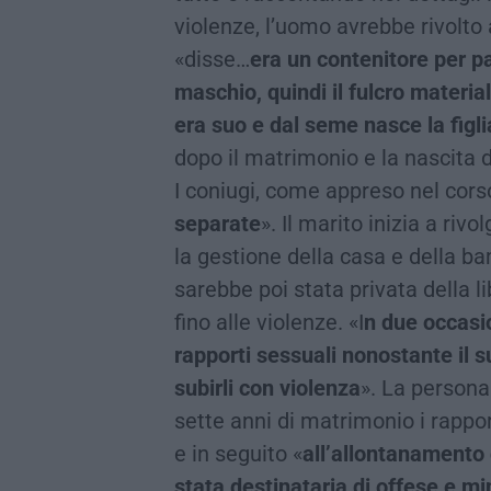
violenze, l’uomo avrebbe rivolto 
«disse…
era un contenitore per par
maschio, quindi il fulcro materia
era suo e dal seme nasce la figli
dopo il matrimonio e la nascita de
I coniugi, come appreso nel cors
separate
». Il marito inizia a riv
la gestione della casa e della b
sarebbe poi stata privata della li
fino alle violenze. «I
n due occasio
rapporti sessuali nonostante il s
subirli con violenza
». La persona 
sette anni di matrimonio i rapport
e in seguito «
all’allontanamento 
stata destinataria di offese e m