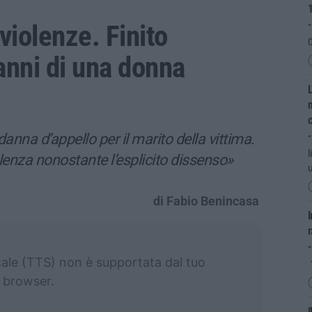
violenze. Finito
“
0
anni di una donna
L
m
na d’appello per il marito della vittima.
“
l
olenza nonostante l’esplicito dissenso»
u
di Fabio Benincasa
I
r
“
cale (TTS) non è supportata dal tuo
browser.
I