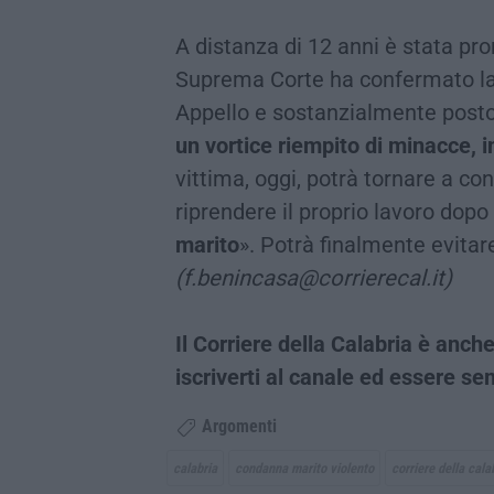
A distanza di 12 anni è stata pr
Suprema Corte ha confermato la
Appello e sostanzialmente posto 
un vortice riempito di minacce, i
vittima, oggi, potrà tornare a c
riprendere il proprio lavoro dop
marito
». Potrà finalmente evitare
(f.benincasa@corrierecal.it)
Il Corriere della Calabria è an
iscriverti al canale ed essere s
Argomenti
calabria
condanna marito violento
corriere della cala