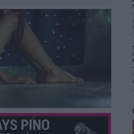
l
“
’
c
“
l
a