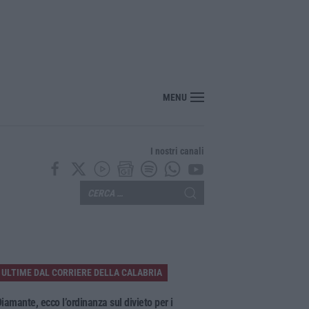
oinvolge tre auto sull’A2, traffico rallentato tra Altilia Grimaldi e San Mango
MENU
I nostri canali
ULTIME DAL CORRIERE DELLA CALABRIA
iamante, ecco l’ordinanza sul divieto per i