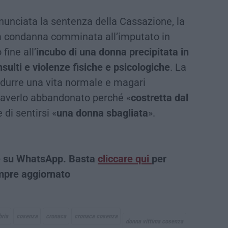
onunciata la sentenza della Cassazione, la
 condanna comminata all’imputato in
fine all’
incubo di una donna precipitata in
nsulti e violenze fisiche e psicologiche
. La
ondurre una vita normale e magari
o averlo abbandonato perché «
costretta dal
 di sentirsi «
una donna sbagliata
».
che su WhatsApp. Basta
cliccare qui
per
empre aggiornato
bria
cosenza
cronaca
cronaca cosenza
donna vittima cosenza