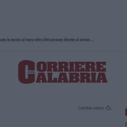
La denuncia di Si-Avs Calabria: «Bloccate in mezzo al mare oltre 500 persone dirette al corteo No Ponte»
Incidente c
Cambia colore:
D