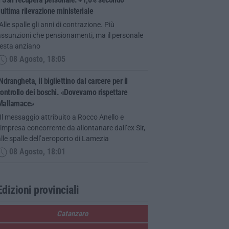
’ultima rilevazione ministeriale
Alle spalle gli anni di contrazione. Più
assunzioni che pensionamenti, ma il personale
resta anziano
08 Agosto, 18:05
Ndrangheta, il bigliettino dal carcere per il
ontrollo dei boschi. «Dovevamo rispettare
Mallamace»
Il messaggio attribuito a Rocco Anello e
’impresa concorrente da allontanare dall’ex Sir,
lle spalle dell’aeroporto di Lamezia
08 Agosto, 18:01
Edizioni provinciali
Catanzaro