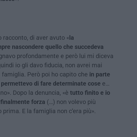
 racconto, di aver avuto «
la
empre nascondere quello che succedeva
navo profondamente e però lui mi diceva
ndi io gli davo fiducia, non avrei mai
a famiglia. Però poi ho capito che
in parte
o permettevo di fare determinate cose
e…
no». Dopo la denuncia, «è
tutto finito e io
 finalmente forza
(…) non volevo più
prima. E la famiglia non c’era più».