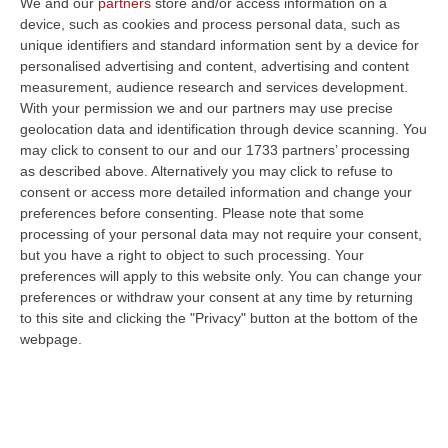
We and our
partners
store and/or access information on a
device, such as cookies and process personal data, such as
unique identifiers and standard information sent by a device for
personalised advertising and content, advertising and content
measurement, audience research and services development.
With your permission we and our partners may use precise
geolocation data and identification through device scanning. You
Clicca e segui “Corriere della Calabria” su Google News
may click to consent to our and our 1733 partners’ processing
as described above. Alternatively you may click to refuse to
consent or access more detailed information and change your
Stamani, lunedì 19 maggio 2025, Sua Santità
preferences before consenting.
Please note that some
Leone XIV ha ricevuto in Udienza il Vice
processing of your personal data may not require your consent,
but you have a right to object to such processing. Your
Presidente degli Stati Uniti d’America, On.
preferences will apply to this website only. You can change your
James David Vance,
il quale in seguito si è
preferences or withdraw your consent at any time by returning
incontrato con S.E. Mons. Paul Richard
to this site and clicking the "Privacy" button at the bottom of the
webpage.
Gallagher, Segretario per i Rapporti con gli
Stati e le Organizzazioni Internazionali. Nel
corso dei cordiali colloqui in Segreteria di
Stato si è rinnovato il compiacimento per le