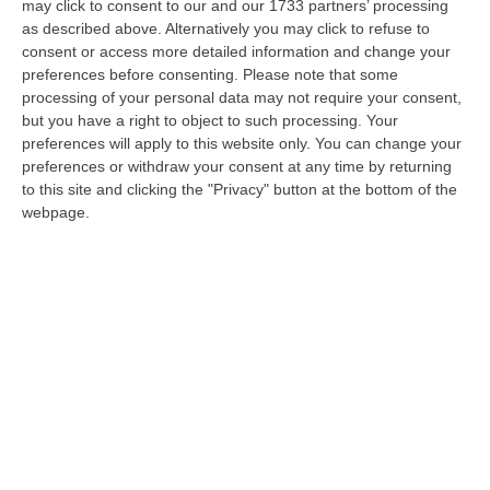
may click to consent to our and our 1733 partners’ processing
viceconsole d’Italia a Gerusalemme, che sta
as described above. Alternatively you may click to refuse to
bene e che era tra i diplomatici che
consent or access more detailed information and change your
preferences before consenting.
Please note that some
sarebbero stati attaccati a colpi di arma da
processing of your personal data may not require your consent,
fuoco vicino al campo profughi di Jenin.
but you have a right to object to such processing. Your
Chiediamo al governo d’Israele di chiarire
preferences will apply to this website only. You can change your
preferences or withdraw your consent at any time by returning
immediatamente l’accaduto. Le minacce
to this site and clicking the "Privacy" button at the bottom of the
contro i diplomatici sono inaccettabili», scrive
webpage.
il ministro degli Esteri su X.
Un portavoce dell’Idf ha affermato che «da
una prima indagine risulta che la delegazione
si è allontanata dal percorso previsto ed è
giunta in un’area in cui non era autorizzata a
trovarsi. Una forza dell’Idf operativa sul posto
ha effettuato colpi di avvertimento».
«Saranno immediatamente contattati i