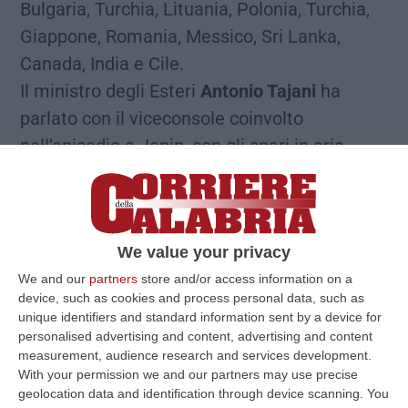
Bulgaria, Turchia, Lituania, Polonia, Turchia,
Giappone, Romania, Messico, Sri Lanka,
Canada, India e Cile.
Il ministro degli Esteri
Antonio Tajani
ha
parlato con il viceconsole coinvolto
nell’episodio a Jenin, con gli spari in aria
dell’Idf. Il diplomatico non ha subito danni ed
è rientrato in consolato. Tajani ha dato
istruzioni per chiedere immediate
We value your privacy
spiegazioni e protestare per l’accaduto con il
We and our
partners
store and/or access information on a
Governo di Israele: «
Le minacce contro i
device, such as cookies and process personal data, such as
diplomatici sono inaccettabili
», ha detto
unique identifiers and standard information sent by a device for
Tajani, secondo quanto hanno riferito fonti
personalised advertising and content, advertising and content
measurement, audience research and services development.
della Farnesina.
With your permission we and our partners may use precise
«Ho appena parlato con Alessandro Tutino,
geolocation data and identification through device scanning. You