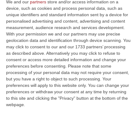
We and our
partners
store and/or access information on a
SOVERATO Il Magna Graecia Film
device, such as cookies and process personal data, such as
Festival,
ideato dai
unique identifiers and standard information sent by a device for
personalised advertising and content, advertising and content
fratelli
Alessandro
e
Gianvito Casadonte,
che
measurement, audience research and services development.
si terrà
Soverato
dal 25 luglio al 1°
With your permission we and our partners may use precise
agosto
è dedicato alle opere prime e
geolocation data and identification through device scanning. You
may click to consent to our and our 1733 partners’ processing
seconde e agli autori emergenti e proporrà
as described above. Alternatively you may click to refuse to
un ricco programma di eventi e proiezioni
consent or access more detailed information and change your
preferences before consenting.
Please note that some
cinematografiche nell’ambito dei concorsi
processing of your personal data may not require your consent,
dedicati alle sezioni di
opere prime e
but you have a right to object to such processing. Your
preferences will apply to this website only. You can change your
seconde italiane e documentari
, curate
preferences or withdraw your consent at any time by returning
da
Antonio Capellupo
, e delle
opere prime
to this site and clicking the "Privacy" button at the bottom of the
internazionali
, curate da
Silvia Bizio
, anche
webpage.
responsabile delle conversazioni con talent
internazionali.
Dopo l’annuncio dell’attrice
Fotinì