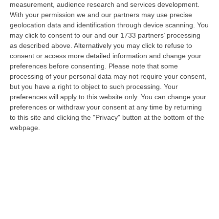
measurement, audience research and services development.
articolo del
Sole24Ore
in cui si traccia il
With your permission we and our partners may use precise
futuro della strategica infrastruttura del
geolocation data and identification through device scanning. You
may click to consent to our and our 1733 partners’ processing
Mediterraneo. «E oggi con un assetto nuovo,
as described above. Alternatively you may click to refuse to
determinato da importanti interventi
consent or access more detailed information and change your
preferences before consenting.
Please note that some
infrastrutturali – sottolinea Paolo Piacenza,
processing of your personal data may not require your consent,
neopresidente dell’Autorità di Sistema
but you have a right to object to such processing. Your
preferences will apply to this website only. You can change your
portuale dei Mari Tirreno meridionale e Ionio
preferences or withdraw your consent at any time by returning
-. L’obiettivo è la transizione energetica e la
to this site and clicking the "Privacy" button at the bottom of the
sostenibilità ambientale, con cui rispondiamo
webpage.
agli indirizzi indicati dalla normativa europea
in materia di energia pulita nei trasporti,
prevedendo una radicale crescita
dell’infrastruttura». Che parte da un
intervento fondamentale per la
decarbonizzazione delle attività portuali: