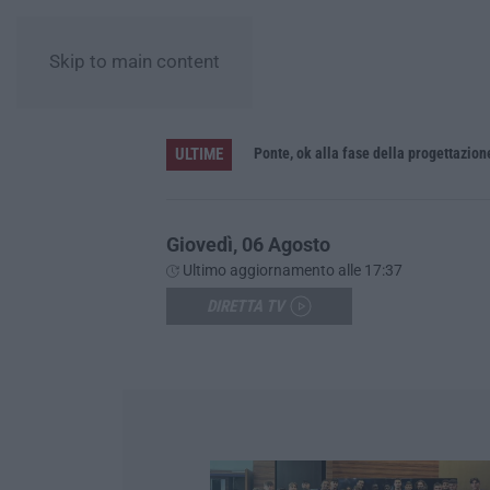
Skip to main content
ULTIME
L’Orchestra Filarmonica della Calabria protagonista su Rai Due. Il 9 Agosto in onda “La Notte del Mare”
Ponte, ok alla fase della progettazion
Giovedì, 06 Agosto
Ultimo aggiornamento alle 17:37
DIRETTA TV