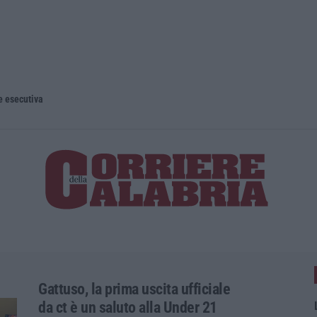
e esecutiva
Gattuso, la prima uscita ufficiale
da ct è un saluto alla Under 21