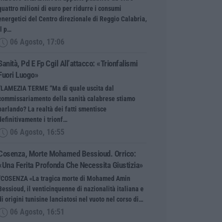
quattro milioni di euro per ridurre i consumi
energetici del Centro direzionale di Reggio Calabria,
il p…
06 Agosto, 17:06
Sanità, Pd E Fp Cgil All’attacco: «Trionfalismi
Fuori Luogo»
“LAMEZIA TERME “Ma di quale uscita dal
commissariamento della sanità calabrese stiamo
parlando? La realtà dei fatti smentisce
definitivamente i trionf…
06 Agosto, 16:55
Cosenza, Morte Mohamed Bessioud. Orrico:
«Una Ferita Profonda Che Necessita Giustizia»
“COSENZA «La tragica morte di Mohamed Amin
Bessioud, il venticinquenne di nazionalità italiana e
di origini tunisine lanciatosi nel vuoto nel corso di…
06 Agosto, 16:51