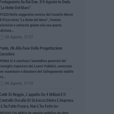
Protagonista Su Rai Due. Il 9 Agosto In Onda
“La Notte Del Mare”
“PIZZO Nella suggestiva cornice del Castello Murat
di Pizzo torna “La Notte del Mare”, l’evento
televisivo e culturale giunto alla sua quarta
edizione…
06 Agosto, 17:37
Ponte, Ok Alla Fase Della Progettazione
Esecutiva
“ROMA Si è conclusa l’assemblea generale del
Consiglio Superiore dei Lavori Pubblici, convocata
per esaminare e discutere del Collegamento stabile
tra…
06 Agosto, 17:12
Cedir Di Reggio, L’appalto Da 4 Milioni E Il
Controllo Occulto Di Scirocco Dietro L’impresa.
«L’ha Fatto Franco, Non L’ho Fatto Io»
“REGGIO CALABRIA Un appalto pubblico da oltre