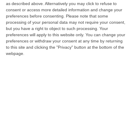
as described above. Alternatively you may click to refuse to
plotone composto da carabinieri dell’Arma
consent or access more detailed information and change your
Forestale, del 14esimo battaglione
preferences before consenting.
Please note that some
carabinieri “Calabria”, dei reparti speciali,
processing of your personal data may not require your consent,
but you have a right to object to such processing. Your
dell’VIII Nucleo elicotteri di
Vibo Valentia
,
preferences will apply to this website only. You can change your
nonché da due sciatori dei Comandi
preferences or withdraw your consent at any time by returning
to this site and clicking the "Privacy" button at the bottom of the
provinciali di
Cosenza
e Crotone
; un quarto
webpage.
con carabinieri dello Squadrone eliportato
Cacciatori “Calabria” di Vibo Valentia. A
Reggio Calabria
, nella centralissima piazza
De Nava di fronte al Museo archeologico
nazionale, il Comando provinciale, guidato
dal generale Cesario Totaro, ha concluso la
tre giorni di iniziative che hanno visto
coinvolti molti studenti delle scuole dell’area
metropolitana, protagonisti con diversi eventi