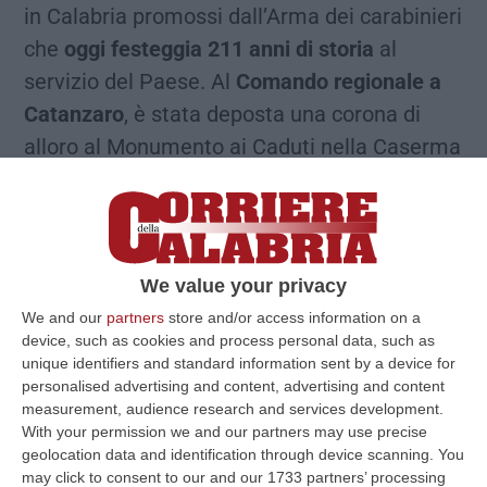
in Calabria promossi dall’Arma dei carabinieri
che
oggi festeggia 211 anni di storia
al
servizio del Paese. Al
Comando regionale a
Catanzaro
, è stata deposta una corona di
alloro al Monumento ai Caduti nella Caserma
Triggiani, nel centro storico. In serata, poi,
nella sede del Comando Legione “Calabria”,
si svolgerà la cerimonia militare, alla
presenza di numerose autorità civili, militari
We value your privacy
e religiose della Regione, dove sarà schierato
We and our
partners
store and/or access information on a
un reparto di formazione in armi, costituito
device, such as cookies and process personal data, such as
unique identifiers and standard information sent by a device for
dalla bandiera di Guerra del
14esimo
personalised advertising and content, advertising and content
battaglione “Calabria”
, da un plotone di
measurement, audience research and services development.
With your permission we and our partners may use precise
carabinieri in grande uniforme speciale; un
geolocation data and identification through device scanning. You
altro di Comandanti di Stazione; un terzo
may click to consent to our and our 1733 partners’ processing