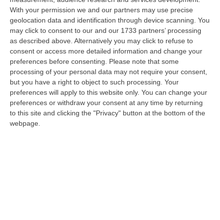
Razionalizzazione Della Spesa Sanitaria E Acquisti Sotto Controllo.
With your permission we and our partners may use precise
La Strategia “anti-Sprechi” Della Regione
geolocation data and identification through device scanning. You
“CATANZARO La razionalizzazione della spesa sanitaria passa dalla
may click to consent to our and our 1733 partners’ processing
centralizzazione degli acquisti. È una delle direttrici individuate dalla…
as described above. Alternatively you may click to refuse to
09 Agosto, 14:37
consent or access more detailed information and change your
preferences before consenting.
Please note that some
Un’altra Tragedia Sulle Strade Vibonesi, Incidente Tra Zambrone E
processing of your personal data may not require your consent,
Briatico: Muore Una Donna, Diversi Feriti
but you have a right to object to such processing. Your
preferences will apply to this website only. You can change your
“VIBO VALENTIA Ancora sangue sulle strade vibonesi. Questa mattina un
preferences or withdraw your consent at any time by returning
altro tragico incidente è avvenuto sulla ex statale 522 tra Zambrone e…
to this site and clicking the "Privacy" button at the bottom of the
09 Agosto, 13:34
webpage.
La Notte Del Mare Stasera Su Rai 2, La Calabria E Il Mediterraneo
Protagonisti Dal Castello Murat Di Pizzo
“PIZZO Il blu della Calabria, le sue coste, il Mediterraneo e soprattutto le
tante voci che ogni giorno raccontano, studiano, proteggono e v…
09 Agosto, 12:52