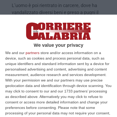
L’uomo è poi rientrato in carcere, dove ha
vandalizzato diversi beni e preso a pugni il
Comandante della Polizia penitenziaria
Pubblicato il: 18/05/24 – 19:54
We value your privacy
We and our
partners
store and/or access information on a
device, such as cookies and process personal data, such as
unique identifiers and standard information sent by a device for
personalised advertising and content, advertising and content
measurement, audience research and services development.
With your permission we and our partners may use precise
geolocation data and identification through device scanning. You
may click to consent to our and our 1733 partners’ processing
as described above. Alternatively you may click to refuse to
Agente penitenziario aggredito da un
consent or access more detailed information and change your
preferences before consenting.
Please note that some
detenuto nel carcere di Paola
processing of your personal data may not require your consent,