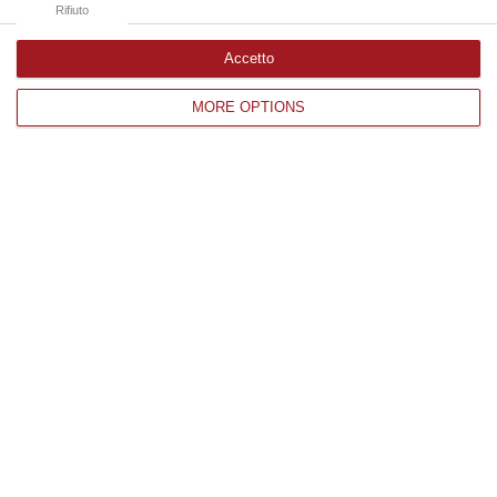
Rifiuto
Accetto
Edizioni provinciali
MORE OPTIONS
Catanzaro
Cosenza
Vibo Valentia
Reggio Calabria
Crotone
Corriere delle Calabria è una testata giornalistica di News&Com S.r.l