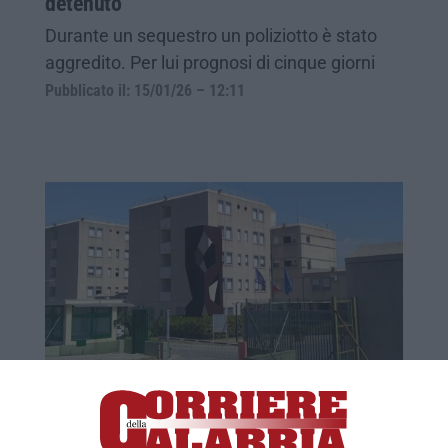
detenuto
Durante un sequestro un poliziotto è stato
aggredito. Per lui prognosi di cinque giorni
Pubblicato il: 15/01/26 – 12:11
Agente del carcere di Rossano aggredito
da un detenuto con calci e pugni
Il Sappe: «Nonostante l’aggressione il