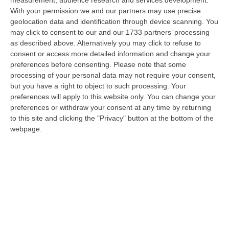
With your permission we and our partners may use precise
Meteo, Ondata Di Caldo Estremo Fino A Ferragosto
geolocation data and identification through device scanning. You
“Nella giornata di oggi ancora temporali, in alcuni casi molto intensi, sui
may click to consent to our and our 1733 partners’ processing
rilievi di Alpi e Appennini, e in locale estensione fin verso le…
as described above. Alternatively you may click to refuse to
09 Agosto, 15:10
consent or access more detailed information and change your
preferences before consenting.
Please note that some
Razionalizzazione Della Spesa Sanitaria E Acquisti Sotto Controllo.
processing of your personal data may not require your consent,
La Strategia “anti-Sprechi” Della Regione
but you have a right to object to such processing. Your
preferences will apply to this website only. You can change your
“CATANZARO La razionalizzazione della spesa sanitaria passa dalla
preferences or withdraw your consent at any time by returning
centralizzazione degli acquisti. È una delle direttrici individuate dalla…
to this site and clicking the "Privacy" button at the bottom of the
09 Agosto, 14:37
webpage.
Un’altra Tragedia Sulle Strade Vibonesi, Incidente Tra Zambrone E
Briatico: Muore Una Donna, Diversi Feriti
“VIBO VALENTIA Ancora sangue sulle strade vibonesi. Questa mattina un
altro tragico incidente è avvenuto sulla ex statale 522 tra Zambrone e…
09 Agosto, 13:34