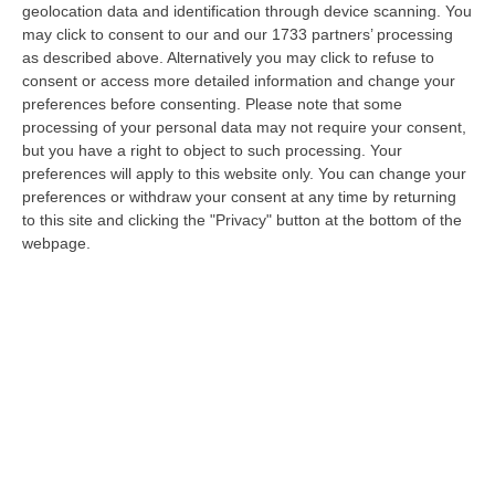
UN ECO DALLO JONIO | Alboresi e
geolocation data and identification through device scanning. You
may click to consent to our and our 1733 partners’ processing
Vulcano: «Ecco come ci si sente dopo aver
as described above. Alternatively you may click to refuse to
contratto il virus»
consent or access more detailed information and change your
preferences before consenting.
Please note that some
Puntata del talk show da Corigliano Rossano
processing of your personal data may not require your consent,
dedicata alle storie e alle esperienze di chi si
but you have a right to object to such processing. Your
è scontrato con il Sars-Cov-2, alla politica ed
preferences will apply to this website only. You can change your
alle inf…
preferences or withdraw your consent at any time by returning
to this site and clicking the "Privacy" button at the bottom of the
Pubblicato il: 27/11/20 – 19:20
webpage.