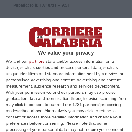
Pubblicato il: 17/10/21 – 9:51
We value your privacy
We and our
partners
store and/or access information on a
device, such as cookies and process personal data, such as
unique identifiers and standard information sent by a device for
personalised advertising and content, advertising and content
measurement, audience research and services development.
Sciopero dei trasporti, bus e treni a
With your permission we and our partners may use precise
singhiozzo e l’Alitalia cancella 127 voli
geolocation data and identification through device scanning. You
may click to consent to our and our 1731 partners’ processing
A Napoli i manifestanti hanno bloccato uno
as described above. Alternatively you may click to refuse to
svincolo autostradale. In piazza i sindacati di
consent or access more detailed information and change your
preferences before consenting.
Please note that some
base. Astensione dal lavoro fino a sera
processing of your personal data may not require your consent,