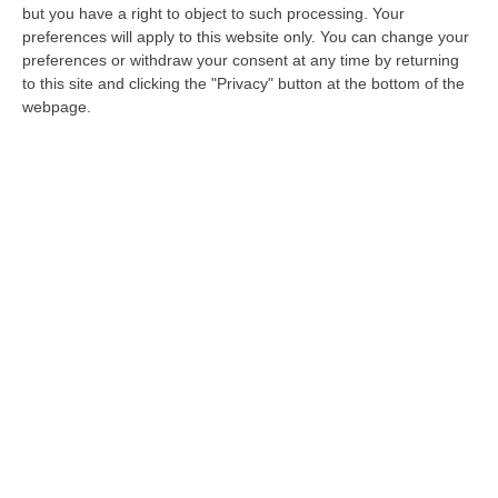
Pubblicato il: 11/10/21 – 12:04
but you have a right to object to such processing. Your
preferences will apply to this website only. You can change your
preferences or withdraw your consent at any time by returning
to this site and clicking the "Privacy" button at the bottom of the
webpage.
Alitalia, pubblicato il bando per la
cessione del marchio
La società in amministrazione straordinaria
ha divulgato l’avviso. È stato ripreso anche
dal Financial Time
Pubblicato il: 17/09/21 – 11:37