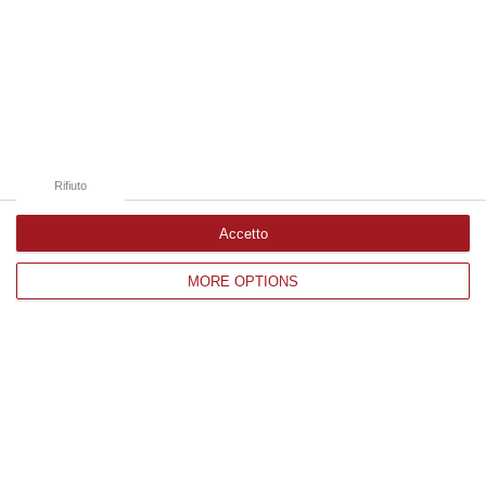
Rifiuto
Accetto
MORE OPTIONS
La risposta di Alitalia a Easy Jet: «Vola in
Calabria con lo sconto del 20%»
Tutti i dettagli sono consultabili sul sito
internet della compagnia di bandiera italiana
Pubblicato il: 23/06/20 – 23:07